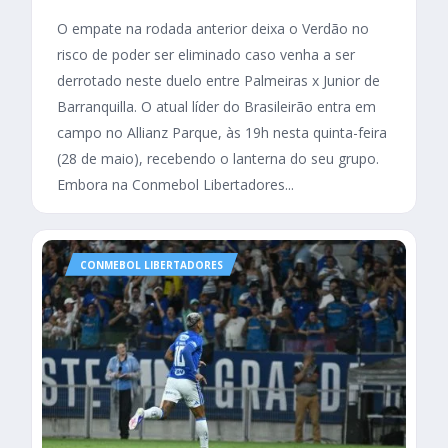
O empate na rodada anterior deixa o Verdão no
risco de poder ser eliminado caso venha a ser
derrotado neste duelo entre Palmeiras x Junior de
Barranquilla. O atual líder do Brasileirão entra em
campo no Allianz Parque, às 19h nesta quinta-feira
(28 de maio), recebendo o lanterna do seu grupo.
Embora na Conmebol Libertadores...
CONMEBOL LIBERTADORES