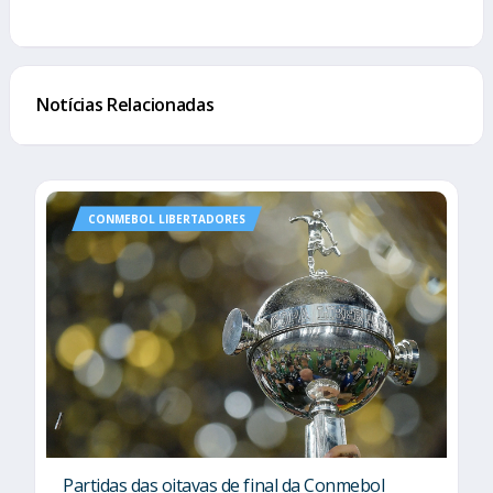
Notícias Relacionadas
CONMEBOL LIBERTADORES
Partidas das oitavas de final da Conmebol