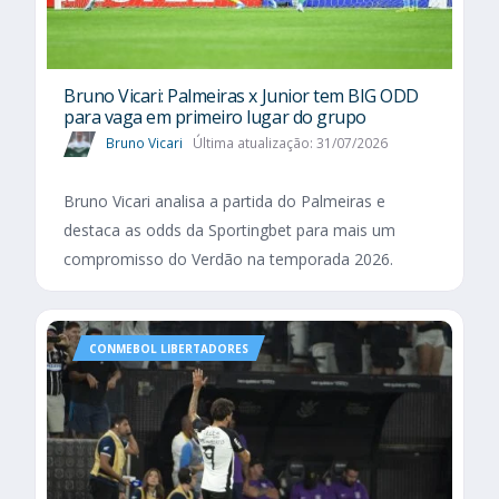
Bruno Vicari: Palmeiras x Junior tem BIG ODD
para vaga em primeiro lugar do grupo
Bruno Vicari
Última atualização: 31/07/2026
Bruno Vicari analisa a partida do Palmeiras e
destaca as odds da Sportingbet para mais um
compromisso do Verdão na temporada 2026.
CONMEBOL LIBERTADORES