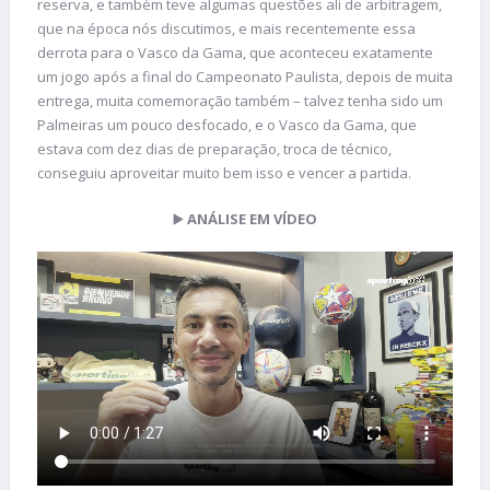
reserva, e também teve algumas questões ali de arbitragem,
que na época nós discutimos, e mais recentemente essa
derrota para o Vasco da Gama, que aconteceu exatamente
um jogo após a final do Campeonato Paulista, depois de muita
entrega, muita comemoração também – talvez tenha sido um
Palmeiras um pouco desfocado, e o Vasco da Gama, que
estava com dez dias de preparação, troca de técnico,
conseguiu aproveitar muito bem isso e vencer a partida.
▶️
ANÁLISE EM VÍDEO