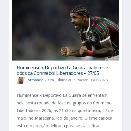
Fluminense x Deportivo La Guaira: palpites e
odds da Conmebol Libertadores – 27/05
Armando Vieira
Última atualização: 16/06/2026
Fluminense x Deportivo La Guaira se enfrentam
pela sexta rodada da fase de grupos da Conmebol
Libertadores 2026, às 21h30 na quarta-feira, 27 de
maio, no Maracanã, Rio de Janeiro. O time carioca
está em posição delicada para se classificar,