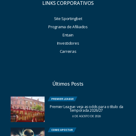
LINKS CORPORATIVOS
Site Sportingbet
Programa de Afiliados
Entain
Investidores
Carreiras
Últimos Posts
PREMIER LEAGUE
Premier League: veja as odds para o título da
temporada 2026/27
6 DE AGOSTO DE 2026
COMO APOSTAR