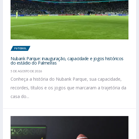
FUTEBOL
Nubank Parque: inauguração, capacidade e jogos históricos
do estádio do Palmeiras
5 DE AGOSTO DE 2026
Conheça a história do Nubank Parque, sua capacidade,
recordes, títulos e os jogos que marcaram a trajetória da
casa do...