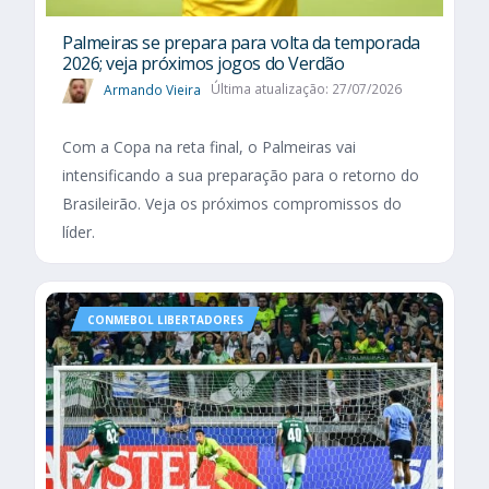
Palmeiras se prepara para volta da temporada
2026; veja próximos jogos do Verdão
Armando Vieira
Última atualização: 27/07/2026
Com a Copa na reta final, o Palmeiras vai
intensificando a sua preparação para o retorno do
Brasileirão. Veja os próximos compromissos do
líder.
CONMEBOL LIBERTADORES