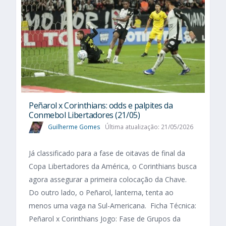
Peñarol x Corinthians: odds e palpites da
Conmebol Libertadores (21/05)
Guilherme Gomes
Última atualização: 21/05/2026
Já classificado para a fase de oitavas de final da
Copa Libertadores da América, o Corinthians busca
agora assegurar a primeira colocação da Chave.
Do outro lado, o Peñarol, lanterna, tenta ao
menos uma vaga na Sul-Americana. Ficha Técnica:
Peñarol x Corinthians Jogo: Fase de Grupos da