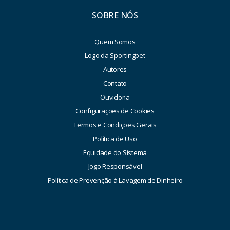
SOBRE NÓS
Quem Somos
Logo da Sportingbet
Autores
Contato
Ouvidoria
Configurações de Cookies
Termos e Condições Gerais
Política de Uso
Equidade do Sistema
Jogo Responsável
Política de Prevenção à Lavagem de Dinheiro