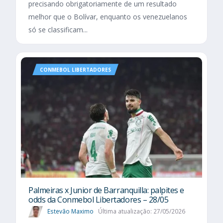
precisando obrigatoriamente de um resultado
melhor que o Bolívar, enquanto os venezuelanos
só se classificam...
CONMEBOL LIBERTADORES
Palmeiras x Junior de Barranquilla: palpites e
odds da Conmebol Libertadores – 28/05
Estevão Maximo
Última atualização: 27/05/2026