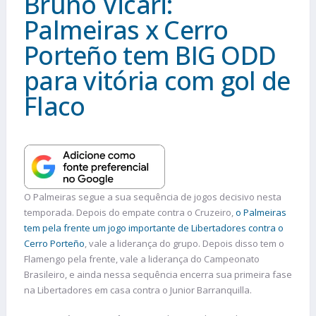
Bruno Vicari:
Palmeiras x Cerro
Porteño tem BIG ODD
para vitória com gol de
Flaco
O Palmeiras segue a sua sequência de jogos decisivo nesta
temporada. Depois do empate contra o Cruzeiro,
o Palmeiras
tem pela frente um jogo importante de Libertadores contra o
Cerro Porteño
, vale a liderança do grupo. Depois disso tem o
Flamengo pela frente, vale a liderança do Campeonato
Brasileiro, e ainda nessa sequência encerra sua primeira fase
na Libertadores em casa contra o Junior Barranquilla.