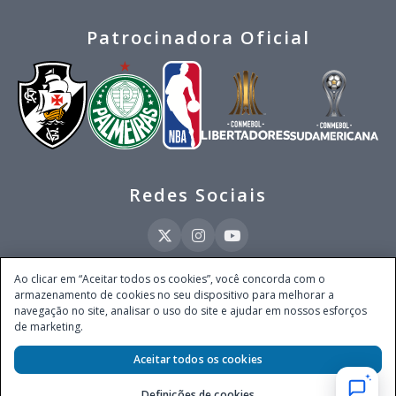
Patrocinadora Oficial
Redes Sociais
Ao clicar em “Aceitar todos os cookies”, você concorda com o
armazenamento de cookies no seu dispositivo para melhorar a
Este site é operado pela Ventmear Brasil LTDA (CNPJ 52.868.380/0001-84), com
navegação no site, analisar o uso do site e ajudar em nossos esforços
endereço na Avenida Brigadeiro Faria Lima, nº 4.055, 3º andar, Itaim Bibi, no
de marketing.
Município de São Paulo, Estado de São Paulo, CEP 04538-133, Brasil - empresa
autorizada a operar apostas de quota fixa em todo território nacional pela
Aceitar todos os cookies
Secretaria de Prêmios e Apostas do Ministério da Fazenda, conforme Portaria nº
247, de 07.02.2025, publicada no DOU em 11.2.2025.
Definições de cookies