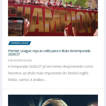
PREMIER LEAGUE
Premier League: veja as odds para o título da temporada
2026/27
6 DE AGOSTO DE 2026
A temporada 2026/27 já tem times despontando como
favoritos ao título mais importante do futebol inglês.
Então, vamos à análise...