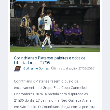
Corinthians x Platense: palpites e odds da
Libertadores – 27/05
Guilherme Gomes
Última atualização: 27/05/2026
Corinthians x Platense fazem o duelo de
encerramento do Grupo E da Copa Conmebol
Libertadores 2026. A partida será disputada às
21h30 do dia 27 de maio, na Neo Química Arena,
em São Paulo. O Corinthians chega com a primeira