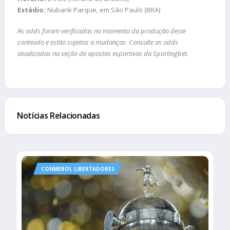
Estádio:
Nubank Parque, em São Paulo (BRA)
As odds foram verificadas no momento da produção deste
conteúdo e estão sujeitas a mudanças. Consulte as odds
atualizadas na seção de apostas esportivas da Sportingbet.
Notícias Relacionadas
CONMEBOL LIBERTADORES