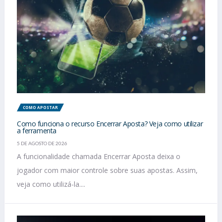
COMO APOSTAR
Como funciona o recurso Encerrar Aposta? Veja como utilizar
a ferramenta
5 DE AGOSTO DE 2026
A funcionalidade chamada Encerrar Aposta deixa o
jogador com maior controle sobre suas apostas. Assim,
veja como utilizá-la....