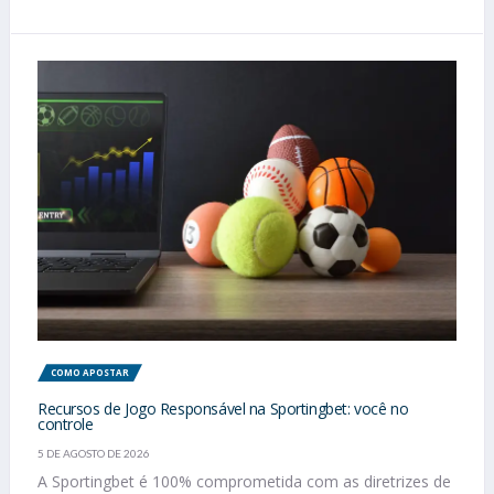
COMO APOSTAR
Recursos de Jogo Responsável na Sportingbet: você no
controle
5 DE AGOSTO DE 2026
A Sportingbet é 100% comprometida com as diretrizes de