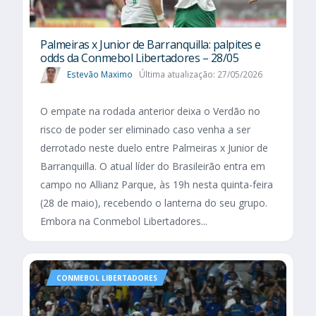
Palmeiras x Junior de Barranquilla: palpites e
odds da Conmebol Libertadores – 28/05
Estevão Maximo
Última atualização: 27/05/2026
O empate na rodada anterior deixa o Verdão no
risco de poder ser eliminado caso venha a ser
derrotado neste duelo entre Palmeiras x Junior de
Barranquilla. O atual líder do Brasileirão entra em
campo no Allianz Parque, às 19h nesta quinta-feira
(28 de maio), recebendo o lanterna do seu grupo.
Embora na Conmebol Libertadores...
CONMEBOL LIBERTADORES