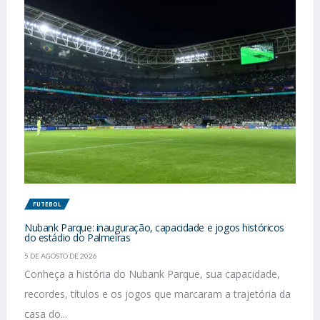
FUTEBOL
Nubank Parque: inauguração, capacidade e jogos históricos
do estádio do Palmeiras
5 DE AGOSTO DE 2026
Conheça a história do Nubank Parque, sua capacidade,
recordes, títulos e os jogos que marcaram a trajetória da
casa do...