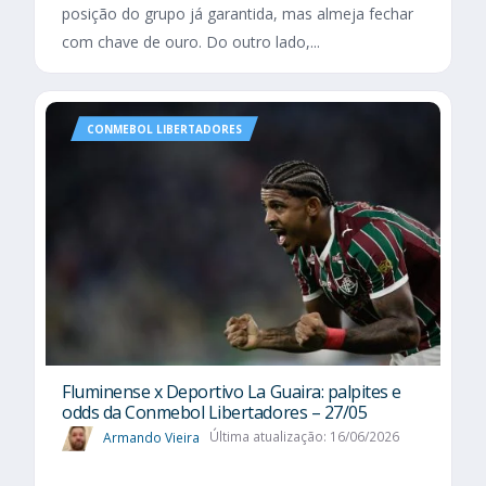
posição do grupo já garantida, mas almeja fechar
com chave de ouro. Do outro lado,...
CONMEBOL LIBERTADORES
Fluminense x Deportivo La Guaira: palpites e
odds da Conmebol Libertadores – 27/05
Armando Vieira
Última atualização: 16/06/2026