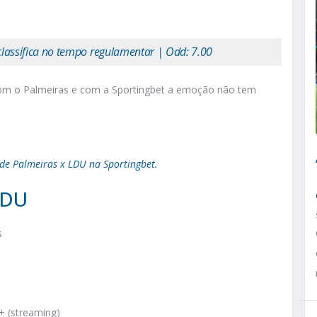
classifica no tempo regulamentar | Odd: 7.00
com o Palmeiras e com a Sportingbet a emoção não tem
 de Palmeiras x LDU na Sportingbet.
LDU
s
+ (streaming)