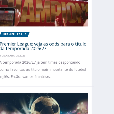
PREMIER LEAGUE
Premier League: veja as odds para o título
da temporada 2026/27
6 DE AGOSTO DE 2026
A temporada 2026/27 já tem times despontando
como favoritos ao título mais importante do futebol
inglês. Então, vamos à análise...