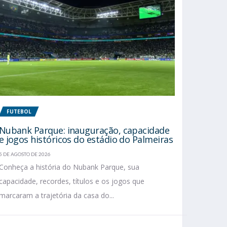
FUTEBOL
Nubank Parque: inauguração, capacidade
e jogos históricos do estádio do Palmeiras
5 DE AGOSTO DE 2026
Conheça a história do Nubank Parque, sua
capacidade, recordes, títulos e os jogos que
marcaram a trajetória da casa do...