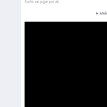
Fuchs vai jogar por ali.
▶️
ANÁ