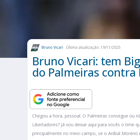
Bruno Vicari
Última atualização: 19/11/2025
Bruno Vicari: tem Bi
do Palmeiras contra
Chegou a hora, pessoal. O Palmeiras consegue ou n
Libertadores? Já vou deixar aqui para vocês o time q
principalmente no meio-campo, se o Aníbal Moreno e