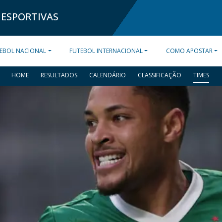
 ESPORTIVAS
EBOL NACIONAL
FUTEBOL INTERNACIONAL
COMO APOSTAR
HOME
RESULTADOS
CALENDÁRIO
CLASSIFICAÇÃO
TIMES