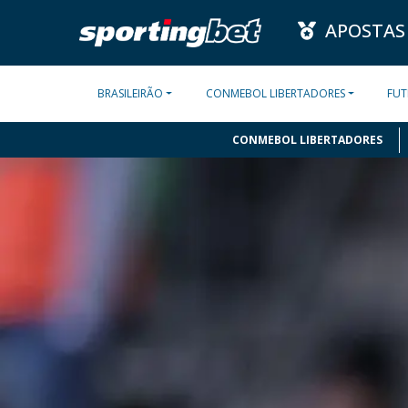
APOSTAS
BRASILEIRÃO
CONMEBOL LIBERTADORES
FUT
CONMEBOL LIBERTADORES