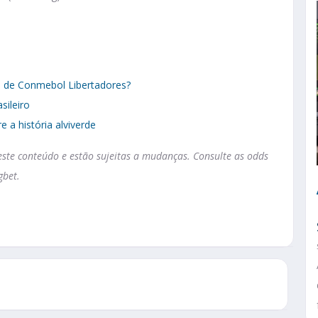
s de Conmebol Libertadores?
sileiro
 a história alviverde
te conteúdo e estão sujeitas a mudanças. Consulte as odds
gbet.