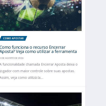
COMO APOSTAR
Como funciona o recurso Encerrar
Aposta? Veja como utilizar a ferramenta
5 DE AGOSTO DE 2026
A funcionalidade chamada Encerrar Aposta deixa o
jogador com maior controle sobre suas apostas.
Assim, veja como utilizá-la....