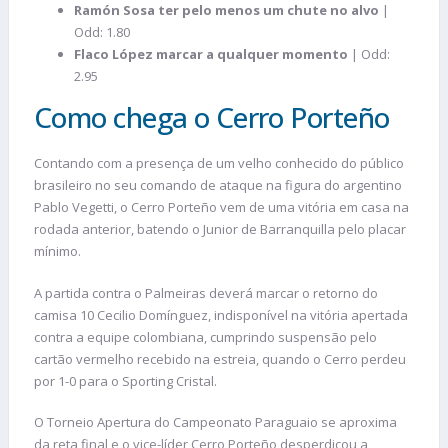
Ramón Sosa ter pelo menos um chute no alvo
|
Odd: 1.80
Flaco López marcar a qualquer momento
| Odd:
2.95
Como chega o Cerro Porteño
Contando com a presença de um velho conhecido do público
brasileiro no seu comando de ataque na figura do argentino
Pablo Vegetti, o Cerro Porteño vem de uma vitória em casa na
rodada anterior, batendo o Junior de Barranquilla pelo placar
mínimo.
A partida contra o Palmeiras deverá marcar o retorno do
camisa 10 Cecilio Domínguez, indisponível na vitória apertada
contra a equipe colombiana, cumprindo suspensão pelo
cartão vermelho recebido na estreia, quando o Cerro perdeu
por 1-0 para o Sporting Cristal.
O Torneio Apertura do Campeonato Paraguaio se aproxima
da reta final e o vice-líder Cerro Porteño desperdiçou a