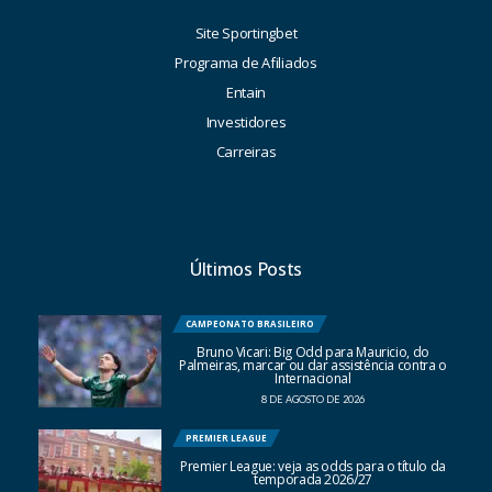
Site Sportingbet
Programa de Afiliados
Entain
Investidores
Carreiras
Últimos Posts
CAMPEONATO BRASILEIRO
Bruno Vicari: Big Odd para Mauricio, do
Palmeiras, marcar ou dar assistência contra o
Internacional
8 DE AGOSTO DE 2026
PREMIER LEAGUE
Premier League: veja as odds para o título da
temporada 2026/27