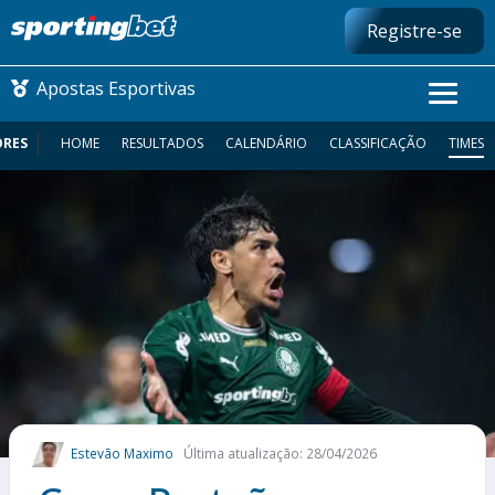
Registre-se
Apostas Esportivas
ORES
HOME
RESULTADOS
CALENDÁRIO
CLASSIFICAÇÃO
TIMES
Estevão Maximo
Última atualização: 28/04/2026