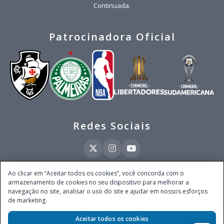
Continuada.
Patrocinadora Oficial
Redes Sociais
Ao clicar em “Aceitar todos os cookies”, você concorda com o
armazenamento de cookies no seu dispositivo para melhorar a
Este site é operado pela Ventmear Brasil LTDA (CNPJ 52.868.380/0001-84), com
navegação no site, analisar o uso do site e ajudar em nossos esforços
endereço na Avenida Brigadeiro Faria Lima, nº 4.055, 3º andar, Itaim Bibi, no
de marketing.
Município de São Paulo, Estado de São Paulo, CEP 04538-133, Brasil - empresa
autorizada a operar apostas de quota fixa em todo território nacional pela
Secretaria de Prêmios e Apostas do Ministério da Fazenda, conforme Portaria nº
Aceitar todos os cookies