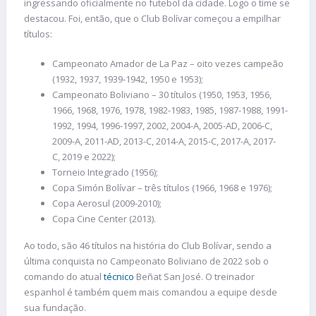
ingressando oficialmente no futebol da cidade. Logo o time se
destacou. Foi, então, que o Club Bolívar começou a empilhar
títulos:
Campeonato Amador de La Paz – oito vezes campeão
(1932, 1937, 1939-1942, 1950 e 1953);
Campeonato Boliviano – 30 títulos (1950, 1953, 1956,
1966, 1968, 1976, 1978, 1982-1983, 1985, 1987-1988, 1991-
1992, 1994, 1996-1997, 2002, 2004-A, 2005-AD, 2006-C,
2009-A, 2011-AD, 2013-C, 2014-A, 2015-C, 2017-A, 2017-
C, 2019 e 2022);
Torneio Integrado (1956);
Copa Simón Bolívar – três títulos (1966, 1968 e 1976);
Copa Aerosul (2009-2010);
Copa Cine Center (2013).
Ao todo, são 46 títulos na história do Club Bolívar, sendo a
última conquista no Campeonato Boliviano de 2022 sob o
comando do atual
técnico
Beñat San José. O treinador
espanhol é também quem mais comandou a equipe desde
sua fundação.