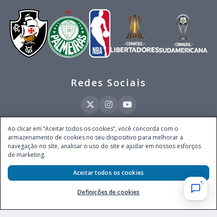
Redes Sociais
Ao clicar em “Aceitar todos os cookies”, você concorda com o
armazenamento de cookies no seu dispositivo para melhorar a
Este site é operado pela Ventmear Brasil LTDA (CNPJ 52.868.380/0001-84), com
navegação no site, analisar o uso do site e ajudar em nossos esforços
endereço na Avenida Brigadeiro Faria Lima, nº 4.055, 3º andar, Itaim Bibi, no
de marketing.
Município de São Paulo, Estado de São Paulo, CEP 04538-133, Brasil - empresa
autorizada a operar apostas de quota fixa em todo território nacional pela
Secretaria de Prêmios e Apostas do Ministério da Fazenda, conforme Portaria nº
Aceitar todos os cookies
247, de 07.02.2025, publicada no DOU em 11.2.2025.
Definições de cookies