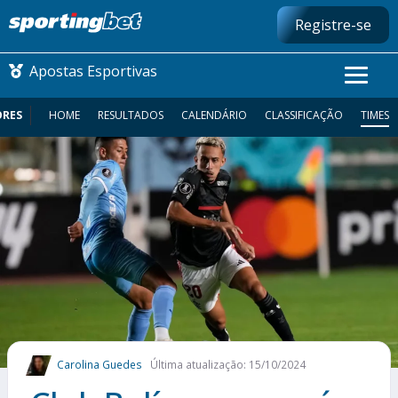
Registre-se
Apostas Esportivas
ORES
HOME
RESULTADOS
CALENDÁRIO
CLASSIFICAÇÃO
TIMES
CONMEBOL LIBERTADORES
FUTEBOL NACIONAL
FUTEBOL INTERNACIONAL
COMO APOSTAR
MAIS ESPORTES
Carolina Guedes
Última atualização: 15/10/2024