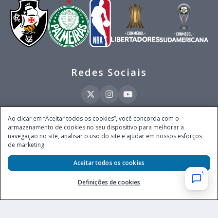
Redes Sociais
Ao clicar em “Aceitar todos os cookies”, você concorda com o
armazenamento de cookies no seu dispositivo para melhorar a
Este site é operado pela Ventmear Brasil LTDA (CNPJ 52.868.380/0001-84), com
navegação no site, analisar o uso do site e ajudar em nossos esforços
endereço na Avenida Brigadeiro Faria Lima, nº 4.055, 3º andar, Itaim Bibi, no
de marketing.
Município de São Paulo, Estado de São Paulo, CEP 04538-133, Brasil - empresa
autorizada a operar apostas de quota fixa em todo território nacional pela
Secretaria de Prêmios e Apostas do Ministério da Fazenda, conforme Portaria nº
Aceitar todos os cookies
247, de 07.02.2025, publicada no DOU em 11.2.2025.
Definições de cookies