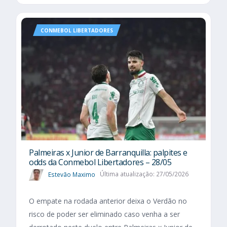
CONMEBOL LIBERTADORES
Palmeiras x Junior de Barranquilla: palpites e
odds da Conmebol Libertadores – 28/05
Estevão Maximo
Última atualização: 27/05/2026
O empate na rodada anterior deixa o Verdão no
risco de poder ser eliminado caso venha a ser