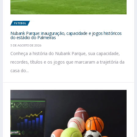
FUTEBOL
Nubank Parque: inauguração, capacidade e jogos históricos
do estádio do Palmeiras
5 DE AGOSTO DE 2026
Conheça a história do Nubank Parque, sua capacidade,
recordes, títulos e os jogos que marcaram a trajetória da
casa do...