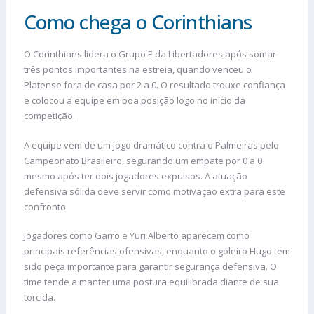
Como chega o Corinthians
O Corinthians lidera o Grupo E da Libertadores após somar
três pontos importantes na estreia, quando venceu o
Platense fora de casa por 2 a 0. O resultado trouxe confiança
e colocou a equipe em boa posição logo no início da
competição.
A equipe vem de um jogo dramático contra o Palmeiras pelo
Campeonato Brasileiro, segurando um empate por 0 a 0
mesmo após ter dois jogadores expulsos. A atuação
defensiva sólida deve servir como motivação extra para este
confronto.
Jogadores como Garro e Yuri Alberto aparecem como
principais referências ofensivas, enquanto o goleiro Hugo tem
sido peça importante para garantir segurança defensiva. O
time tende a manter uma postura equilibrada diante de sua
torcida.