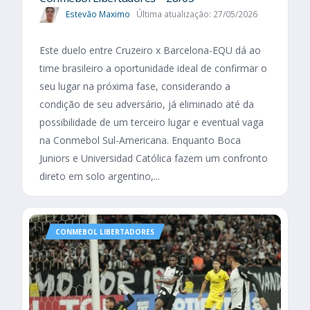
Estevão Maximo
Última atualização: 27/05/2026
Este duelo entre Cruzeiro x Barcelona-EQU dá ao
time brasileiro a oportunidade ideal de confirmar o
seu lugar na próxima fase, considerando a
condição de seu adversário, já eliminado até da
possibilidade de um terceiro lugar e eventual vaga
na Conmebol Sul-Americana. Enquanto Boca
Juniors e Universidad Católica fazem um confronto
direto em solo argentino,...
CONMEBOL LIBERTADORES