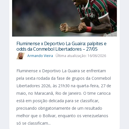
Fluminense x Deportivo La Guaira: palpites e
odds da Conmebol Libertadores – 27/05
Armando Vieira
Última atualização: 16/06/2026
Fluminense x Deportivo La Guaira se enfrentam
pela sexta rodada da fase de grupos da Conmebol
Libertadores 2026, às 21h30 na quarta-feira, 27 de
maio, no Maracanã, Rio de Janeiro. O time carioca
está em posição delicada para se classificar,
precisando obrigatoriamente de um resultado
melhor que o Bolívar, enquanto os venezuelanos
só se classificam...