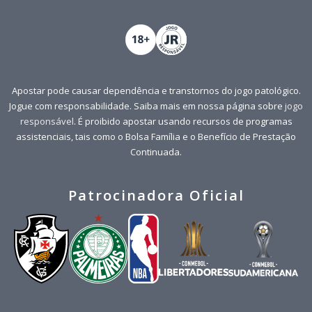
Apostar pode causar dependência e transtornos do jogo patológico.
Jogue com responsabilidade. Saiba mais em nossa página sobre
jogo
responsável
. É proibido apostar usando recursos de programas
assistenciais, tais como o Bolsa Família e o Benefício de Prestação
Continuada.
Patrocinadora Oficial