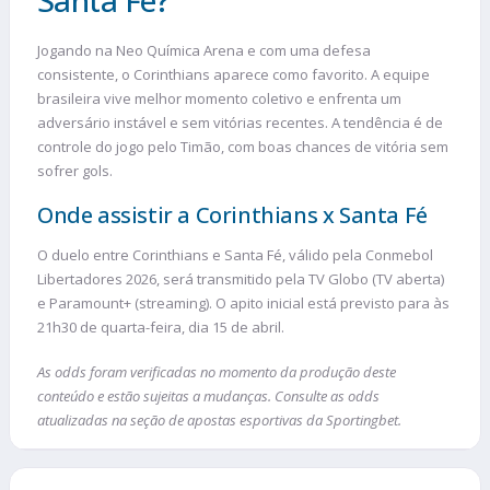
Santa Fé?
Jogando na Neo Química Arena e com uma defesa
consistente, o Corinthians aparece como favorito. A equipe
brasileira vive melhor momento coletivo e enfrenta um
adversário instável e sem vitórias recentes. A tendência é de
controle do jogo pelo Timão, com boas chances de vitória sem
sofrer gols.
Onde assistir a Corinthians x Santa Fé
O duelo entre Corinthians e Santa Fé, válido pela Conmebol
Libertadores 2026, será transmitido pela TV Globo (TV aberta)
e Paramount+ (streaming). O apito inicial está previsto para às
21h30 de quarta-feira, dia 15 de abril.
As odds foram verificadas no momento da produção deste
conteúdo e estão sujeitas a mudanças. Consulte as odds
atualizadas na seção de apostas esportivas da Sportingbet.