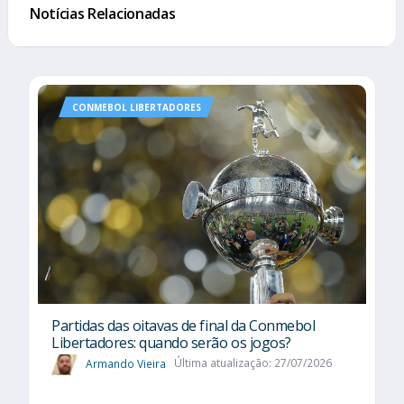
Notícias Relacionadas
CONMEBOL LIBERTADORES
Partidas das oitavas de final da Conmebol
Libertadores: quando serão os jogos?
Armando Vieira
Última atualização: 27/07/2026