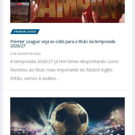
PREMIER LEAGUE
Premier League: veja as odds para o título da temporada
2026/27
6 DE AGOSTO DE 2026
A temporada 2026/27 já tem times despontando como
favoritos ao título mais importante do futebol inglês.
Então, vamos à análise...