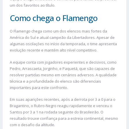
um dos favoritos ao título.
Como chega o Flamengo
O Flamengo chega como um dos elencos mais fortes da
América do Sul e atual campeão da Libertadores. Apesar de
algumas oscilações no início da temporada, o time apresenta
evolução recente e mantém alto nível competitivo.
A equipe conta com jogadores experientes e decisivos, como
Pedro, Arrascaeta, Jorginho, e Paquetá, que são capazes de
resolver partidas mesmo em cenários adversos. A qualidade
técnica e a profundidade do elenco são diferenciais
importantes para este confronto.
Em suas aparições recentes, após a derrota por 3 a 0 para o
Bragantino, o Rubro-Negro reagiu rapidamente e venceu o
Santos por 3 a 1 na rodada seguinte do Brasileirão. O
resultado trouxe confiança para a estreia continental, mesmo
com o desafio da altitude.