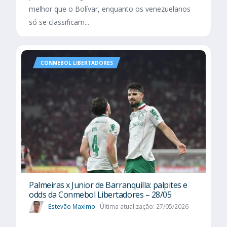
melhor que o Bolívar, enquanto os venezuelanos
só se classificam...
CONMEBOL LIBERTADORES
Palmeiras x Junior de Barranquilla: palpites e
odds da Conmebol Libertadores – 28/05
Estevão Maximo
Última atualização: 27/05/2026