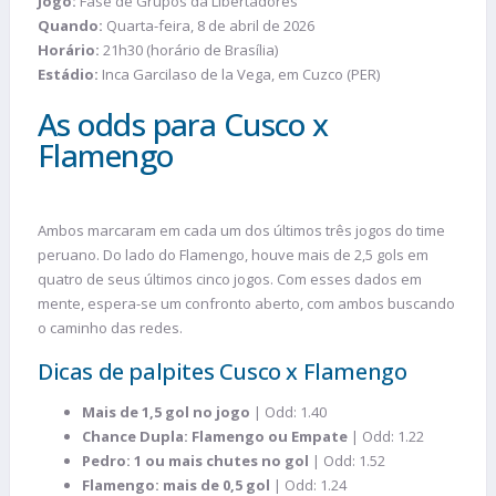
Jogo:
Fase de Grupos da Libertadores
Quando:
Quarta-feira, 8 de abril de 2026
Horário:
21h30 (horário de Brasília)
Estádio:
Inca Garcilaso de la Vega, em Cuzco (PER)
As odds para Cusco x
Flamengo
Ambos marcaram em cada um dos últimos três jogos do time
peruano. Do lado do Flamengo, houve mais de 2,5 gols em
quatro de seus últimos cinco jogos. Com esses dados em
mente, espera-se um confronto aberto, com ambos buscando
o caminho das redes.
Dicas de palpites Cusco x Flamengo
Mais de 1,5 gol no jogo
| Odd: 1.40
Chance Dupla: Flamengo ou Empate
| Odd: 1.22
Pedro: 1 ou mais chutes no gol
| Odd: 1.52
Flamengo: mais de 0,5 gol
| Odd: 1.24