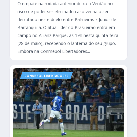
O empate na rodada anterior deixa o Verdão no
risco de poder ser eliminado caso venha a ser
derrotado neste duelo entre Palmeiras x Junior de
Barranquilla. O atual líder do Brasileirão entra em
campo no Allianz Parque, às 19h nesta quinta-feira
(28 de maio), recebendo o lanterna do seu grupo.
Embora na Conmebol Libertadores...
CONMEBOL LIBERTADORES