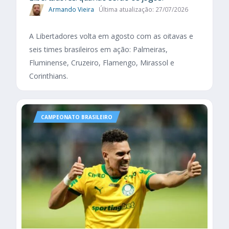
Armando Vieira
Última atualização: 27/07/2026
A Libertadores volta em agosto com as oitavas e
seis times brasileiros em ação: Palmeiras,
Fluminense, Cruzeiro, Flamengo, Mirassol e
Corinthians.
CAMPEONATO BRASILEIRO