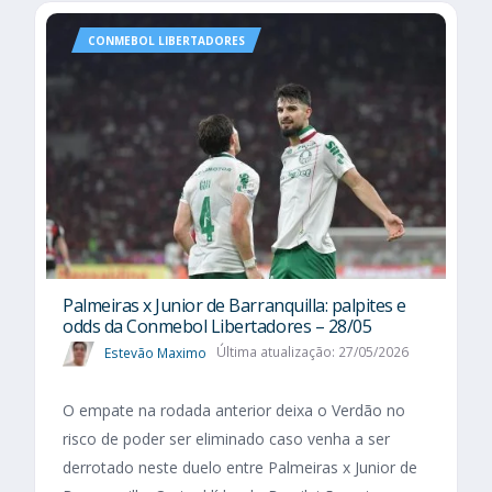
CONMEBOL LIBERTADORES
Palmeiras x Junior de Barranquilla: palpites e
odds da Conmebol Libertadores – 28/05
Estevão Maximo
Última atualização: 27/05/2026
O empate na rodada anterior deixa o Verdão no
risco de poder ser eliminado caso venha a ser
derrotado neste duelo entre Palmeiras x Junior de