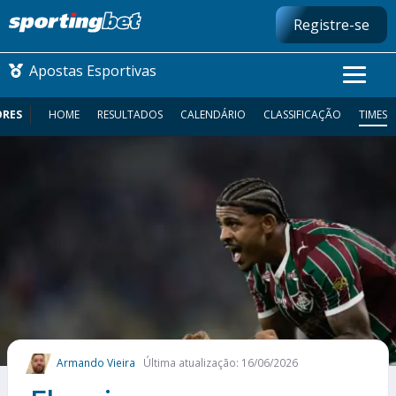
Registre-se
Apostas Esportivas
ORES
HOME
RESULTADOS
CALENDÁRIO
CLASSIFICAÇÃO
TIMES
CONMEBOL LIBERTADORES
FUTEBOL NACIONAL
FUTEBOL INTERNACIONAL
COMO APOSTAR
MAIS ESPORTES
Armando Vieira
Última atualização: 16/06/2026