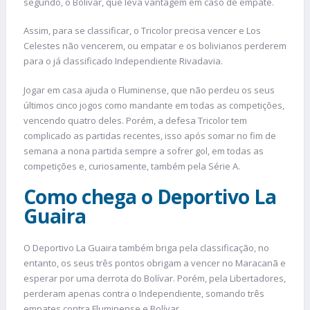
segundo, o Bolívar, que leva vantagem em caso de empate.
Assim, para se classificar, o Tricolor precisa vencer e Los
Celestes não vencerem, ou empatar e os bolivianos perderem
para o já classificado Independiente Rivadavia.
Jogar em casa ajuda o Fluminense, que não perdeu os seus
últimos cinco jogos como mandante em todas as competições,
vencendo quatro deles. Porém, a defesa Tricolor tem
complicado as partidas recentes, isso após somar no fim de
semana a nona partida sempre a sofrer gol, em todas as
competições e, curiosamente, também pela Série A.
Como chega o Deportivo La
Guaira
O Deportivo La Guaira também briga pela classificação, no
entanto, os seus três pontos obrigam a vencer no Maracanã e
esperar por uma derrota do Bolívar. Porém, pela Libertadores,
perderam apenas contra o Independiente, somando três
empates contra Fluminense e Bolívar.