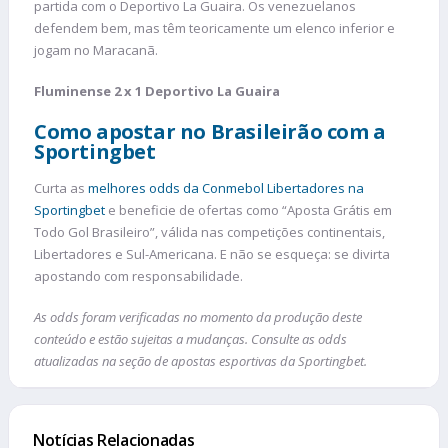
partida com o Deportivo La Guaira. Os venezuelanos
defendem bem, mas têm teoricamente um elenco inferior e
jogam no Maracanã.
Fluminense 2 x 1 Deportivo La Guaira
Como apostar no Brasileirão com a
Sportingbet
Curta as
melhores odds da Conmebol Libertadores na
Sportingbet
e beneficie de ofertas como “Aposta Grátis em
Todo Gol Brasileiro”, válida nas competições continentais,
Libertadores e Sul-Americana. E não se esqueça: se divirta
apostando com responsabilidade.
As odds foram verificadas no momento da produção deste
conteúdo e estão sujeitas a mudanças. Consulte as odds
atualizadas na seção de apostas esportivas da Sportingbet.
Notícias Relacionadas