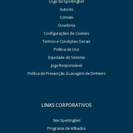
Logo da Sportingbet
Autores
Contato
Ouvidoria
Configurações de Cookies
Termos e Condições Gerais
Política de Uso
Equidade do Sistema
Jogo Responsável
Política de Prevenção à Lavagem de Dinheiro
LINKS CORPORATIVOS
Site Sportingbet
Programa de Afiliados