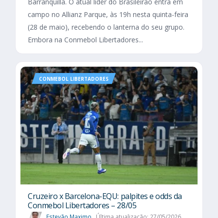
Barranquilla. O atual líder do Brasileirão entra em
campo no Allianz Parque, às 19h nesta quinta-feira
(28 de maio), recebendo o lanterna do seu grupo.
Embora na Conmebol Libertadores...
CONMEBOL LIBERTADORES
Cruzeiro x Barcelona-EQU: palpites e odds da
Conmebol Libertadores – 28/05
Estevão Maximo
Última atualização: 27/05/2026