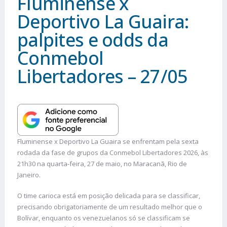
Fluminense x
Deportivo La Guaira:
palpites e odds da
Conmebol
Libertadores – 27/05
Fluminense x Deportivo La Guaira se enfrentam pela sexta
rodada da fase de grupos da Conmebol Libertadores 2026, às
21h30 na quarta-feira, 27 de maio, no Maracanã, Rio de
Janeiro.
O time carioca está em posição delicada para se classificar,
precisando obrigatoriamente de um resultado melhor que o
Bolívar, enquanto os venezuelanos só se classificam se