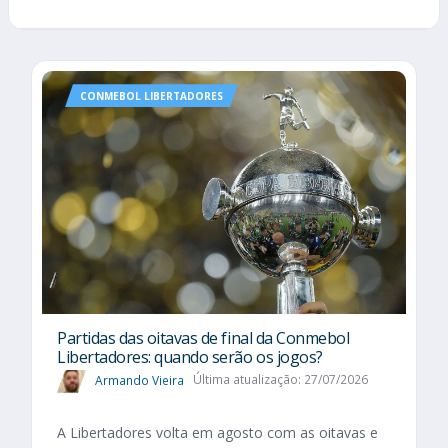
CONMEBOL LIBERTADORES
Partidas das oitavas de final da Conmebol
Libertadores: quando serão os jogos?
Armando Vieira
Última atualização: 27/07/2026
A Libertadores volta em agosto com as oitavas e