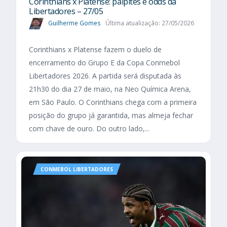
Corinthians x Platense: palpites e odds da
Libertadores – 27/05
Guilherme Gomes
Última atualização: 27/05/2026
Corinthians x Platense fazem o duelo de
encerramento do Grupo E da Copa Conmebol
Libertadores 2026. A partida será disputada às
21h30 do dia 27 de maio, na Neo Química Arena,
em São Paulo. O Corinthians chega com a primeira
posição do grupo já garantida, mas almeja fechar
com chave de ouro. Do outro lado,...
CONMEBOL LIBERTADORES