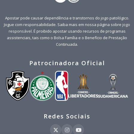
Apostar pode causar dependência e transtornos do jogo patológico.
Jogue com responsabilidade. Saiba mais em nossa página sobre
jogo
responsável
. É proibido apostar usando recursos de programas
assistenciais, tais como o Bolsa Família e o Benefício de Prestação
Continuada.
Patrocinadora Oficial
Redes Sociais