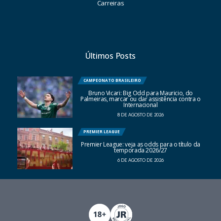
Carreiras
Últimos Posts
CAMPEONATO BRASILEIRO
Bruno Vicari: Big Odd para Mauricio, do
Palmeiras, marcar ou dar assistência contra o
Internacional
8 DE AGOSTO DE 2026
PREMIER LEAGUE
Premier League: veja as odds para o título da
temporada 2026/27
6 DE AGOSTO DE 2026