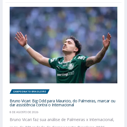
CAMPEONATO BRASILEIRO
Bruno Vicari: Big Odd para Mauricio, do Palmeiras, marcar ou
dar assistência contra o Internacional
8 DE AGOSTO DE 2026
Bruno Vicari faz sua análise de Palmeiras x Internacional,