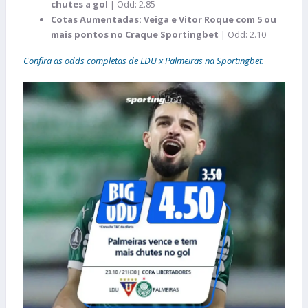
chutes a gol
| Odd: 2.85
Cotas Aumentadas: Veiga e Vitor Roque com 5 ou
mais pontos no Craque Sportingbet
| Odd: 2.10
Confira as odds completas de LDU x Palmeiras na Sportingbet.