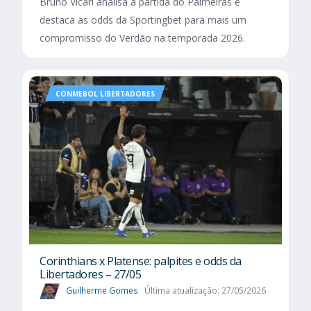
Bruno Vicari analisa a partida do Palmeiras e
destaca as odds da Sportingbet para mais um
compromisso do Verdão na temporada 2026.
CONMEBOL LIBERTADORES
Corinthians x Platense: palpites e odds da
Libertadores – 27/05
Guilherme Gomes
Última atualização: 27/05/2026