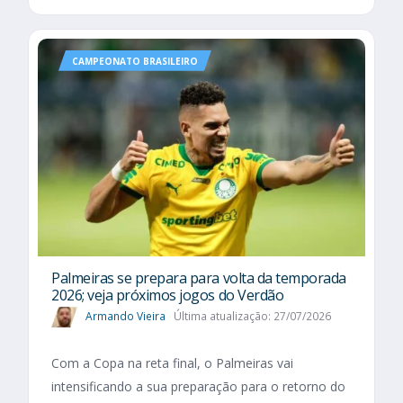
CAMPEONATO BRASILEIRO
Palmeiras se prepara para volta da temporada
2026; veja próximos jogos do Verdão
Armando Vieira
Última atualização: 27/07/2026
Com a Copa na reta final, o Palmeiras vai
intensificando a sua preparação para o retorno do