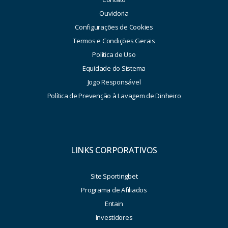
Ouvidoria
Configurações de Cookies
Termos e Condições Gerais
Política de Uso
Equidade do Sistema
Jogo Responsável
Política de Prevenção à Lavagem de Dinheiro
LINKS CORPORATIVOS
Site Sportingbet
Programa de Afiliados
Entain
Investidores