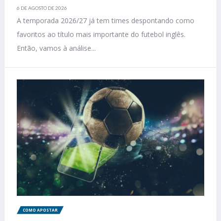
6 DE AGOSTO DE 2026
A temporada 2026/27 já tem times despontando como
favoritos ao título mais importante do futebol inglês.
Então, vamos à análise...
COMO APOSTAR