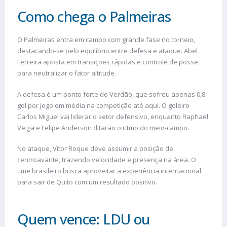
Como chega o Palmeiras
O Palmeiras entra em campo com grande fase no torneio,
destacando-se pelo equilíbrio entre defesa e ataque. Abel
Ferreira aposta em transições rápidas e controle de posse
para neutralizar o fator altitude.
A defesa é um ponto forte do Verdão, que sofreu apenas 0,8
gol por jogo em média na competição até aqui. O goleiro
Carlos Miguel vai liderar o setor defensivo, enquanto Raphael
Veiga e Felipe Anderson ditarão o ritmo do meio-campo.
No ataque, Vitor Roque deve assumir a posição de
centroavante, trazendo velocidade e presença na área. O
time brasileiro busca aproveitar a experiência internacional
para sair de Quito com um resultado positivo.
Quem vence: LDU ou