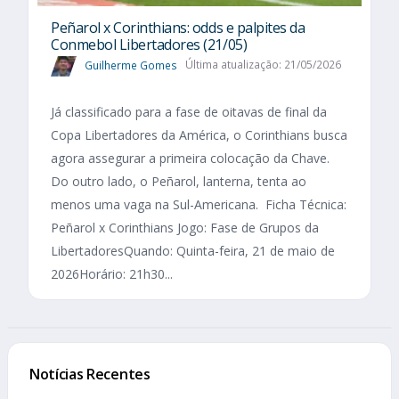
Peñarol x Corinthians: odds e palpites da
Conmebol Libertadores (21/05)
Guilherme Gomes
Última atualização: 21/05/2026
Já classificado para a fase de oitavas de final da
Copa Libertadores da América, o Corinthians busca
agora assegurar a primeira colocação da Chave.
Do outro lado, o Peñarol, lanterna, tenta ao
menos uma vaga na Sul-Americana. Ficha Técnica:
Peñarol x Corinthians Jogo: Fase de Grupos da
LibertadoresQuando: Quinta-feira, 21 de maio de
2026Horário: 21h30...
Notícias Recentes