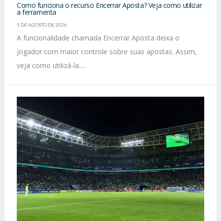
Como funciona o recurso Encerrar Aposta? Veja como utilizar
a ferramenta
5 DE AGOSTO DE 2026
A funcionalidade chamada Encerrar Aposta deixa o
jogador com maior controle sobre suas apostas. Assim,
veja como utilizá-la....