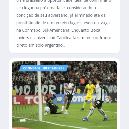
time brasileiro a oportunidade ideal de confirmar o
seu lugar na próxima fase, considerando a
condição de seu adversário, já eliminado até da
possibilidade de um terceiro lugar e eventual vaga
na Conmebol Sul-Americana. Enquanto Boca
Juniors e Universidad Católica fazem um confronto
direto em solo argentino,...
CONMEBOL LIBERTADORES