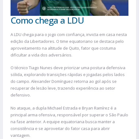
Como chega a LDU
A LDU chega para o jogo com confiança, invicta em casa nesta
edição da Libertadores. O time equatoriano se destaca pelo
aproveitamento na altitude de Quito, fator que costuma
dificultar a vida dos adversários.
O técnico Tiago Nunes deve priorizar uma postura defensiva
sólida, explorando transições rápidas e jogadas pelos lados
do campo. Alexander Domínguez retorna ao gol após se
recuperar de lesão leve, trazendo experiência ao setor
defensivo.
No ataque, a dupla Michael Estrada e Bryan Ramírez é a
principal arma ofensiva, responsável por superar o São Paulo
na fase anterior. A equipe equatoriana busca manter a
consistência e se aproveitar do fator casa para abrir
vantagem.