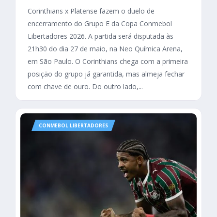
Corinthians x Platense fazem o duelo de
encerramento do Grupo E da Copa Conmebol
Libertadores 2026. A partida será disputada às
21h30 do dia 27 de maio, na Neo Química Arena,
em São Paulo. O Corinthians chega com a primeira
posição do grupo já garantida, mas almeja fechar
com chave de ouro. Do outro lado,...
CONMEBOL LIBERTADORES