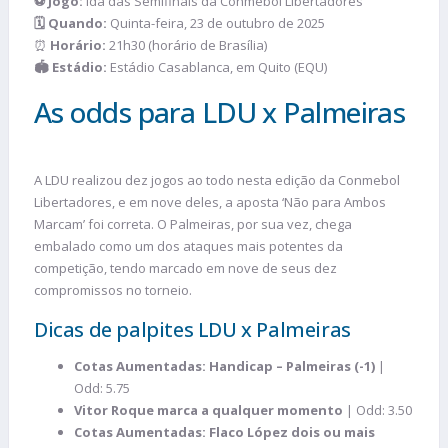
⚽ Jogo:
Ida das Semifinais da Conmebol Libertadores
🗓️ Quando:
Quinta-feira, 23 de outubro de 2025
⏰
Horário:
21h30 (horário de Brasília)
🏟️ Estádio:
Estádio Casablanca, em Quito (EQU)
As odds para LDU x Palmeiras
A LDU realizou dez jogos ao todo nesta edição da Conmebol
Libertadores, e em nove deles, a aposta ‘Não para Ambos
Marcam’ foi correta. O Palmeiras, por sua vez, chega
embalado como um dos ataques mais potentes da
competição, tendo marcado em nove de seus dez
compromissos no torneio.
Dicas de palpites LDU x Palmeiras
Cotas Aumentadas: Handicap – Palmeiras (-1)
|
Odd: 5.75
Vitor Roque marca a qualquer momento
| Odd: 3.50
Cotas Aumentadas: Flaco López dois ou mais