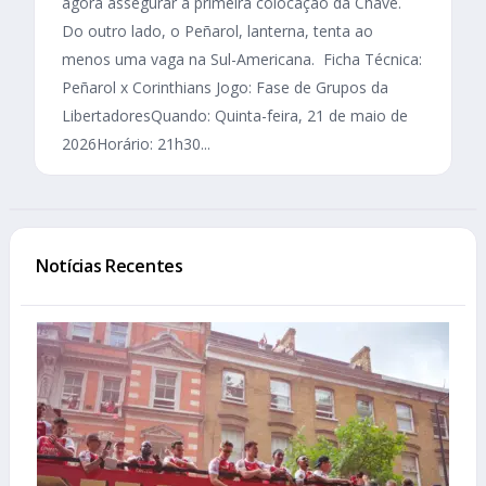
agora assegurar a primeira colocação da Chave.
Do outro lado, o Peñarol, lanterna, tenta ao
menos uma vaga na Sul-Americana. Ficha Técnica:
Peñarol x Corinthians Jogo: Fase de Grupos da
LibertadoresQuando: Quinta-feira, 21 de maio de
2026Horário: 21h30...
Notícias Recentes