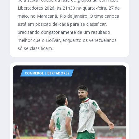
Libertadores 2026, às 21h30 na quarta-feira, 27 de
maio, no Maracanã, Rio de Janeiro. O time carioca
está em posição delicada para se classificar,
precisando obrigatoriamente de um resultado
melhor que o Bolívar, enquanto os venezuelanos
só se classificam...
CONMEBOL LIBERTADORES