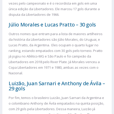
vezes pelo campeonato e é o recordista em gols em uma
única edição da Libertadores. Ele marcou 17 gols durante a
disputa da Libertadores de 1966.
Júlio Morales e Lucas Pratto – 30 gols
Outros nomes que entram para a lista de maiores artilheiros
da história da Libertadores são Júlio Morales, do Uruguai, e
Lucas Pratto, da Argentina. Eles ocupam o quarto lugar no
ranking, estando empatados com 30 gols pelo torneio. Pratto
já jogou no Atlético-MG e São Paulo e foi campeão da
Libertadores em 2018 pelo River Plate. Já Morales venceu a
Copa Libertadores em 1971 e 1980, ambas as vezes com o
Nacional.
Luizão, Juan Sarnari e Anthony de Ávila –
29 gols
Por fim, temos o brasileiro Luizão, Juan Sarnari da Argentina e
o colombiano Anthony de Ávila empatados na quinta posição,
com 29 gols pela Libertadores. Dessa maneira, Luizão já