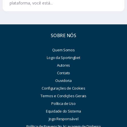
plataforma, você está...
SOBRE NÓS
Quem Somos
Logo da Sportingbet
Autores
Contato
Ouvidoria
Configurações de Cookies
Termos e Condições Gerais
Política de Uso
Equidade do Sistema
Jogo Responsável
Política de Prevenção à Lavagem de Dinheiro