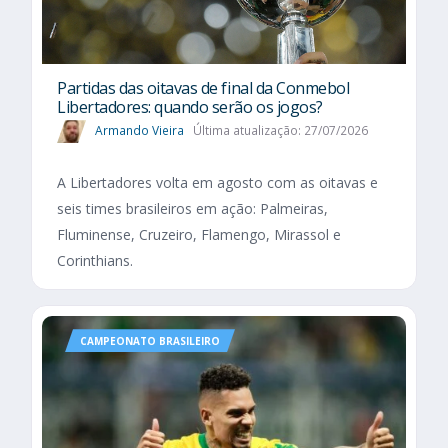
Partidas das oitavas de final da Conmebol
Libertadores: quando serão os jogos?
Armando Vieira
Última atualização: 27/07/2026
A Libertadores volta em agosto com as oitavas e
seis times brasileiros em ação: Palmeiras,
Fluminense, Cruzeiro, Flamengo, Mirassol e
Corinthians.
CAMPEONATO BRASILEIRO