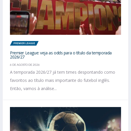
PREMIER LEAGUE
Premier League: veja as odds para o título da temporada
2026/27
6 DE AGOSTO DE 2026
A temporada 2026/27 já tem times despontando como
favoritos ao título mais importante do futebol inglês.
Então, vamos à análise...