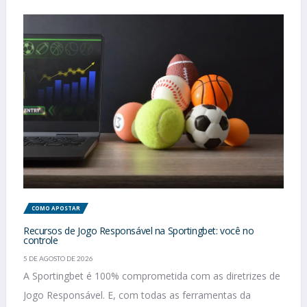
COMO APOSTAR
Recursos de Jogo Responsável na Sportingbet: você no
controle
5 DE AGOSTO DE 2026
A Sportingbet é 100% comprometida com as diretrizes de
Jogo Responsável. E, com todas as ferramentas da