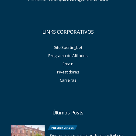
LINKS CORPORATIVOS
Site Sportingbet
Programa de Afiliados
Entain
Investidores
Carreiras
Últimos Posts
PREMIER LEAGUE
Premier League: veja as odds para o título da