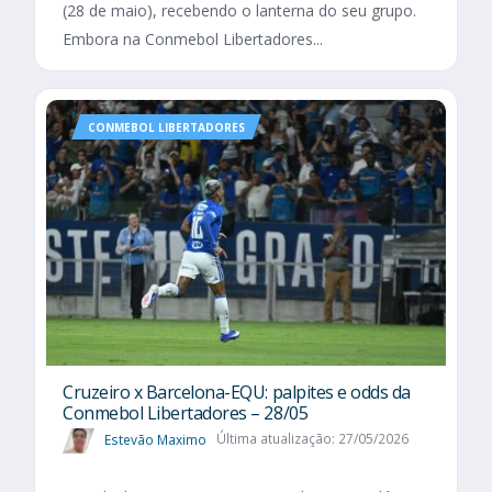
(28 de maio), recebendo o lanterna do seu grupo.
Embora na Conmebol Libertadores...
CONMEBOL LIBERTADORES
Cruzeiro x Barcelona-EQU: palpites e odds da
Conmebol Libertadores – 28/05
Estevão Maximo
Última atualização: 27/05/2026