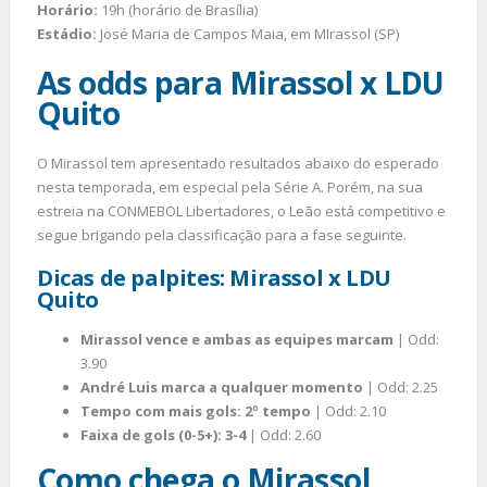
Horário:
19h (horário de Brasília)
Estádio:
José Maria de Campos Maia, em MIrassol (SP)
As odds para Mirassol x LDU
Quito
O Mirassol tem apresentado resultados abaixo do esperado
nesta temporada, em especial pela Série A. Porém, na sua
estreia na CONMEBOL Libertadores, o Leão está competitivo e
segue brigando pela classificação para a fase seguinte.
Dicas de palpites: Mirassol x LDU
Quito
Mirassol vence e ambas as equipes marcam
| Odd:
3.90
André Luis marca a qualquer momento
| Odd: 2.25
Tempo com mais gols: 2º tempo
| Odd: 2.10
Faixa de gols (0-5+): 3-4
| Odd: 2.60
Como chega o Mirassol