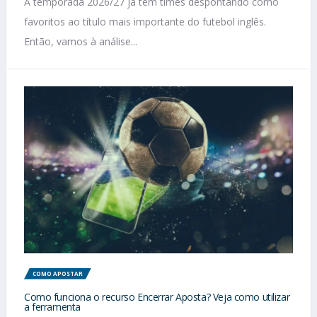
A temporada 2026/27 já tem times despontando como
favoritos ao título mais importante do futebol inglês.
Então, vamos à análise...
COMO APOSTAR
Como funciona o recurso Encerrar Aposta? Veja como utilizar
a ferramenta