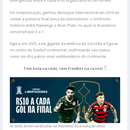
divergências entre o clube e os organizadores do torneio.
Em compensação, ganhou destaque internacional em 2019 ao
sediar a primeira final única da Libertadores: o confronto
histórico entre Flamengo e River Plate, no qual os brasileiros
venceram por 2 a 1.
Agora, em 2025, este gigante da América do Sul volta a figurar
no centro do futebol continental, reafirmando seu status
como um dos palcos mais emblemáticos do continente.
Tem bola na rede, tem FreeBet na conta!
👇
As odds foram verificadas no momento da produção deste