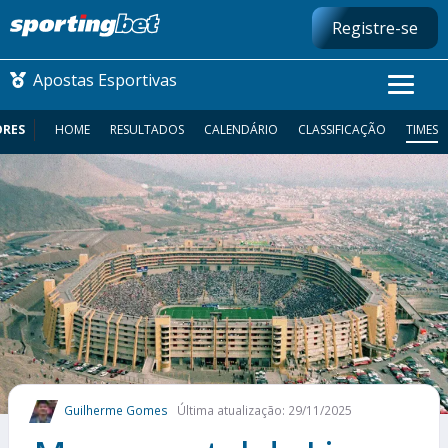
Registre-se
Apostas Esportivas
ORES
HOME
RESULTADOS
CALENDÁRIO
CLASSIFICAÇÃO
TIMES
CONMEBOL LIBERTADORES
FUTEBOL NACIONAL
FUTEBOL INTERNACIONAL
COMO APOSTAR
MAIS ESPORTES
Guilherme Gomes
Última atualização: 29/11/2025