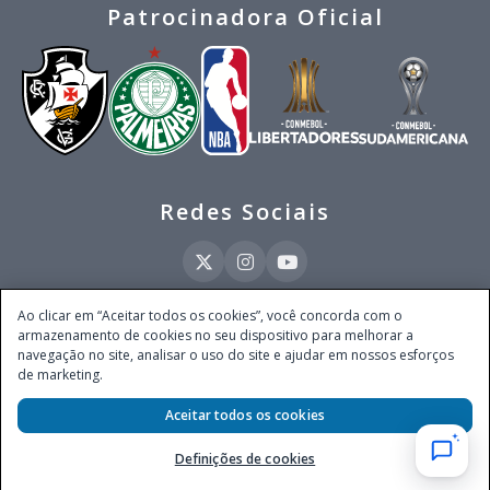
Patrocinadora Oficial
Redes Sociais
Ao clicar em “Aceitar todos os cookies”, você concorda com o
armazenamento de cookies no seu dispositivo para melhorar a
Este site é operado pela Ventmear Brasil LTDA (CNPJ 52.868.380/0001-84), com
navegação no site, analisar o uso do site e ajudar em nossos esforços
endereço na Avenida Brigadeiro Faria Lima, nº 4.055, 3º andar, Itaim Bibi, no
de marketing.
Município de São Paulo, Estado de São Paulo, CEP 04538-133, Brasil - empresa
autorizada a operar apostas de quota fixa em todo território nacional pela
Aceitar todos os cookies
Secretaria de Prêmios e Apostas do Ministério da Fazenda, conforme Portaria nº
247, de 07.02.2025, publicada no DOU em 11.2.2025.
Definições de cookies