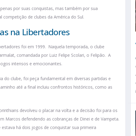
 apenas por suas conquistas, mas também por sua
pal competição de clubes da América do Sul.
ras na Libertadores
ibertadores foi em 1999. Naquela temporada, o clube
armalat, comandada por Luiz Felipe Scolari, o Felipão. A
jogos intensos e emocionantes.
ia do clube, foi peça fundamental em diversas partidas e
minho até a final incluiu confrontos históricos, como as
rinthians devolveu o placar na volta e a decisão foi para os
 com Marcos defendendo as cobranças de Dinei e de Vampeta.
e estava há dois jogos de conquistar sua primeira