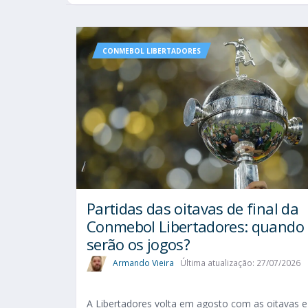
CONMEBOL LIBERTADORES
Partidas das oitavas de final da
Conmebol Libertadores: quando
serão os jogos?
Armando Vieira
Última atualização: 27/07/2026
A Libertadores volta em agosto com as oitavas e