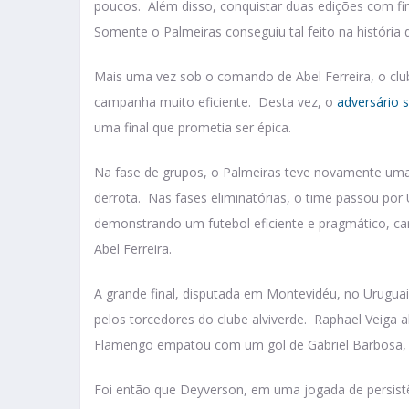
poucos. Além disso, conquistar duas edições com f
Somente o Palmeiras conseguiu tal feito na história 
Mais uma vez sob o comando de Abel Ferreira, o clu
campanha muito eficiente. Desta vez, o
adversário 
uma final que prometia ser épica.
Na fase de grupos, o Palmeiras teve novamente uma
derrota. Nas fases eliminatórias, o time passou por 
demonstrando um futebol eficiente e pragmático, car
Abel Ferreira.
A grande final, disputada em Montevidéu, no Urugua
pelos torcedores do clube alviverde. Raphael Veiga a
Flamengo empatou com um gol de Gabriel Barbosa, 
Foi então que Deyverson, em uma jogada de persistê