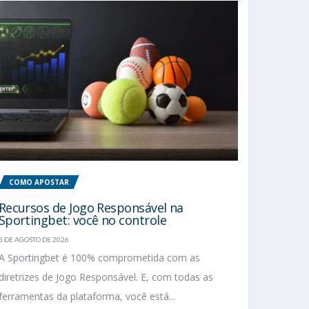
COMO APOSTAR
Recursos de Jogo Responsável na
Sportingbet: você no controle
5 DE AGOSTO DE 2026
A Sportingbet é 100% comprometida com as
diretrizes de Jogo Responsável. E, com todas as
ferramentas da plataforma, você está...