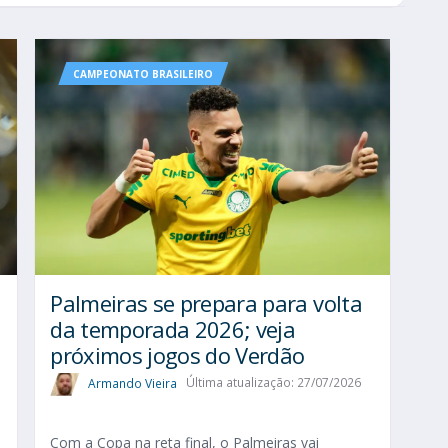
CAMPEONATO BRASILEIRO
Palmeiras se prepara para volta
da temporada 2026; veja
próximos jogos do Verdão
Armando Vieira
Última atualização: 27/07/2026
Com a Copa na reta final, o Palmeiras vai