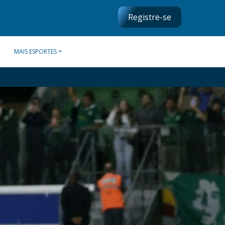
Registre-se
MAIS ESPORTES