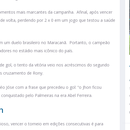
 momentos mais marcantes da campanha. Afinal, após vencer
o de volta, perdendo por 2 x 0 em um jogo que testou a saúde
, em um duelo brasileiro no Maracanã. Portanto, o campeão
tadores no estádio mais icônico do país.
e gol, o tento da vitória veio nos acréscimos do segundo
s cruzamento de Rony.
éo Jóse com a frase que precedeu o gol: “o Jhon ficou
o conquistado pelo Palmeiras na era Abel Ferreira.
n
dioso, vencer o torneio em edições consecutivas é para