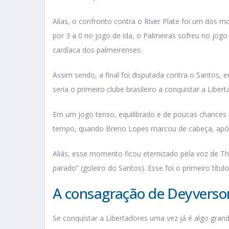
Alías, o confronto contra o River Plate foi um dos
por 3 a 0 no jogo de ida, o Palmeiras sofreu no jog
cardíaca dos palmeirenses.​
Assim sendo, a final foi disputada contra o Santos
seria o primeiro clube brasileiro a conquistar a Liber
Em um jogo tenso, equilibrado e de poucas chances d
tempo, quando Breno Lopes marcou de cabeça, apó
Aliás, esse momento ficou eternizado pela voz de Th
parado” (goleiro do Santos). Esse foi o primeiro títul
A consagração de Deyverso
Se conquistar a Libertadores uma vez já é algo gran