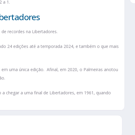
2 a 1.
ibertadores
 de recordes na Libertadores.
mando 24 edições até a temporada 2024, e também o que mais
s em uma única edição. Afinal, em 2020, o Palmeiras anotou
o​.
iro a chegar a uma final de Libertadores, em 1961, quando