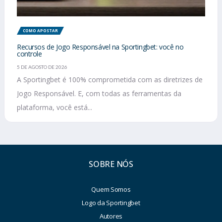
COMO APOSTAR
Recursos de Jogo Responsável na Sportingbet: você no
controle
5 DE AGOSTO DE 2026
A Sportingbet é 100% comprometida com as diretrizes de
Jogo Responsável. E, com todas as ferramentas da
plataforma, você está...
SOBRE NÓS
Quem Somos
Logo da Sportingbet
Autores