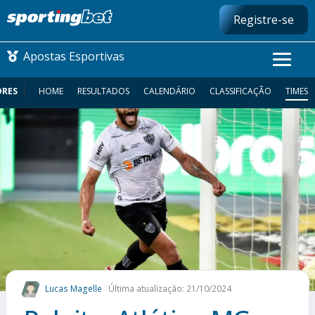
Registre-se
Apostas Esportivas
ORES
HOME
RESULTADOS
CALENDÁRIO
CLASSIFICAÇÃO
TIMES
CONMEBOL LIBERTADORES
FUTEBOL NACIONAL
FUTEBOL INTERNACIONAL
COMO APOSTAR
MAIS ESPORTES
Lucas Magelle
Última atualização: 21/10/2024