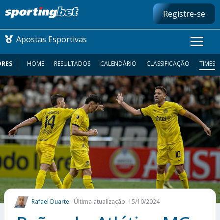
Registre-se
Apostas Esportivas
ORES
HOME
RESULTADOS
CALENDÁRIO
CLASSIFICAÇÃO
TIMES
CONMEBOL LIBERTADORES
FUTEBOL NACIONAL
FUTEBOL INTERNACIONAL
COMO APOSTAR
MAIS ESPORTES
Rafael Duarte
Última atualização: 15/10/2024