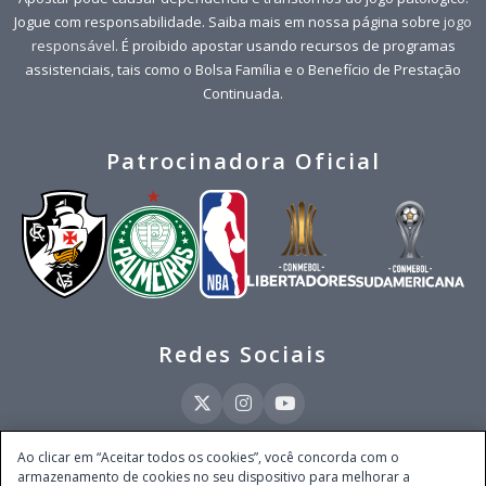
Jogue com responsabilidade. Saiba mais em nossa página sobre
jogo
responsável
. É proibido apostar usando recursos de programas
assistenciais, tais como o Bolsa Família e o Benefício de Prestação
Continuada.
Patrocinadora Oficial
Redes Sociais
Ao clicar em “Aceitar todos os cookies”, você concorda com o
armazenamento de cookies no seu dispositivo para melhorar a
Este site é operado pela Ventmear Brasil LTDA (CNPJ 52.868.380/0001-84), com