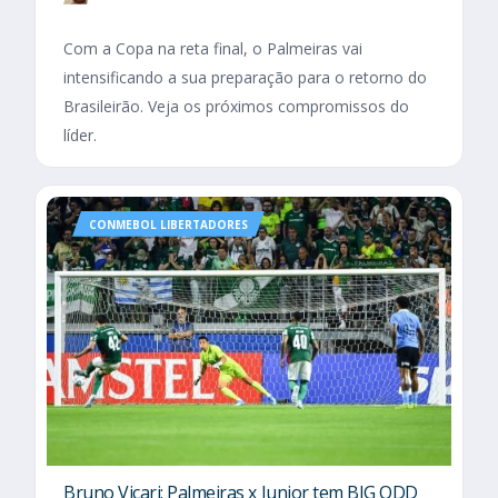
Com a Copa na reta final, o Palmeiras vai
intensificando a sua preparação para o retorno do
Brasileirão. Veja os próximos compromissos do
líder.
CONMEBOL LIBERTADORES
Bruno Vicari: Palmeiras x Junior tem BIG ODD