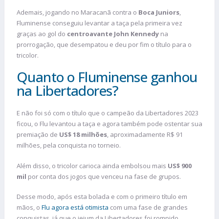
Ademais, jogando no Maracanã contra o
Boca Juniors
,
Fluminense conseguiu levantar a taça pela primeira vez
graças ao gol do
centroavante John Kennedy
na
prorrogação, que desempatou e deu por fim o título para o
tricolor.
Quanto o Fluminense ganhou
na Libertadores?
E não foi só com o título que o campeão da Libertadores 2023
ficou, o Flu levantou a taça e agora também pode ostentar sua
premiação de
US$ 18 milhões
, aproximadamente R$ 91
milhões, pela conquista no torneio.
Além disso, o tricolor carioca ainda embolsou mais
US$ 900
mil
por conta dos jogos que venceu na fase de grupos.
Desse modo, após esta bolada e com o primeiro título em
mãos, o
Flu agora está otimista
com uma fase de grandes
conquistas, já que o jejum da Libertadores foi rompido.