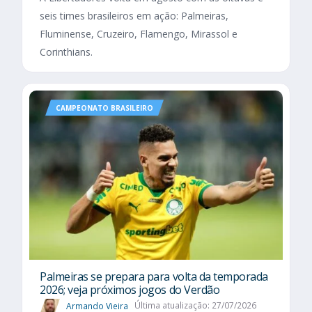
seis times brasileiros em ação: Palmeiras,
Fluminense, Cruzeiro, Flamengo, Mirassol e
Corinthians.
CAMPEONATO BRASILEIRO
Palmeiras se prepara para volta da temporada
2026; veja próximos jogos do Verdão
Armando Vieira
Última atualização: 27/07/2026