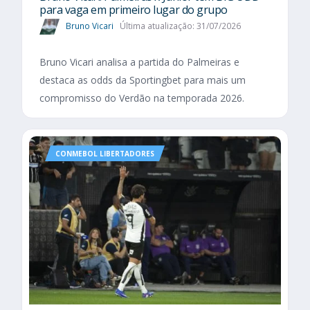
para vaga em primeiro lugar do grupo
Bruno Vicari
Última atualização: 31/07/2026
Bruno Vicari analisa a partida do Palmeiras e
destaca as odds da Sportingbet para mais um
compromisso do Verdão na temporada 2026.
CONMEBOL LIBERTADORES