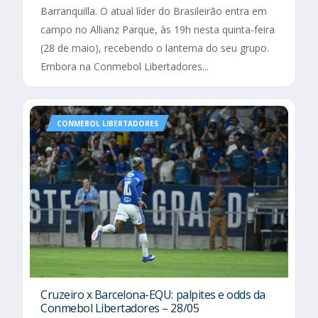
Barranquilla. O atual líder do Brasileirão entra em
campo no Allianz Parque, às 19h nesta quinta-feira
(28 de maio), recebendo o lanterna do seu grupo.
Embora na Conmebol Libertadores...
CONMEBOL LIBERTADORES
Cruzeiro x Barcelona-EQU: palpites e odds da
Conmebol Libertadores – 28/05