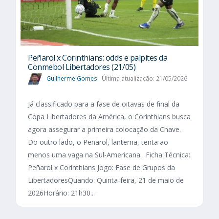
Peñarol x Corinthians: odds e palpites da
Conmebol Libertadores (21/05)
Guilherme Gomes
Última atualização: 21/05/2026
Já classificado para a fase de oitavas de final da
Copa Libertadores da América, o Corinthians busca
agora assegurar a primeira colocação da Chave.
Do outro lado, o Peñarol, lanterna, tenta ao
menos uma vaga na Sul-Americana. Ficha Técnica:
Peñarol x Corinthians Jogo: Fase de Grupos da
LibertadoresQuando: Quinta-feira, 21 de maio de
2026Horário: 21h30...