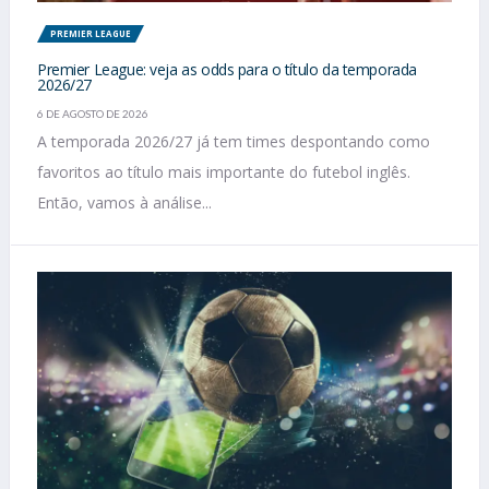
PREMIER LEAGUE
Premier League: veja as odds para o título da temporada
2026/27
6 DE AGOSTO DE 2026
A temporada 2026/27 já tem times despontando como
favoritos ao título mais importante do futebol inglês.
Então, vamos à análise...