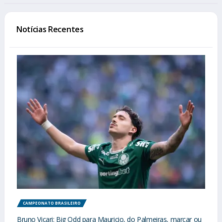
Notícias Recentes
CAMPEONATO BRASILEIRO
Bruno Vicari: Big Odd para Mauricio, do Palmeiras, marcar ou