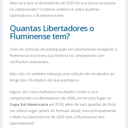
Mas será que a Libertadores de 2023 foi sua única conquista
no campeonato? Continue a leitura e saiba quantas
Libertadores o Fluminense tem.
Quantas Libertadores o
Fluminense tem?
Com um currículo de participação em Libertadores invejável, o
Fluminense escreveu sua história no campeonato com
confrontos marcantes.
Mas não só: também esbanja uma coleção de resultados ao
longo das 10 edições em que participou.
Alguns dos seus melhores resultados foram o vice-
campeonato na Libertadores de 2008, um terceiro lugar na
Copa Sul-Americana
em 2018, além de seis quartas de final,
um sétimo lugar (antes do formato atual), mas principalmente
o título na Libertadores de 2023 (sim, o Fluminense tem
Libertadores!)