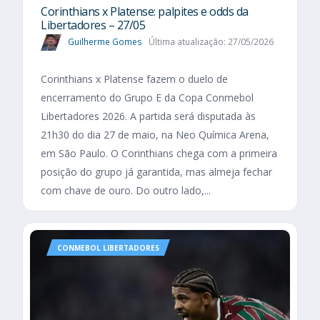
Corinthians x Platense: palpites e odds da
Libertadores – 27/05
Guilherme Gomes
Última atualização: 27/05/2026
Corinthians x Platense fazem o duelo de
encerramento do Grupo E da Copa Conmebol
Libertadores 2026. A partida será disputada às
21h30 do dia 27 de maio, na Neo Química Arena,
em São Paulo. O Corinthians chega com a primeira
posição do grupo já garantida, mas almeja fechar
com chave de ouro. Do outro lado,...
CONMEBOL LIBERTADORES