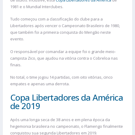
1981 e o Mundial Interclubes.
Tudo começou com a classificação do clube para a
Libertadores após vencer o Campeonato Brasileiro de 1980,
que também foi a primeira conquista do Mengão neste
evento.
O responsável por comandar a equipe foi o grande meio-
campista Zico, que ajudou na vitória contra o Cobreloa nas
finais.
No total, o time jogou 14 partidas, com oito vitórias, cinco
empates e apenas uma derrota.
Copa Libertadores da América
de 2019
Após uma longa seca de 38 anos e em plena época da
hegemonia brasileira no campeonato, o Flamengo finalmente
conquistou sua segunda Libertadores em 2019.