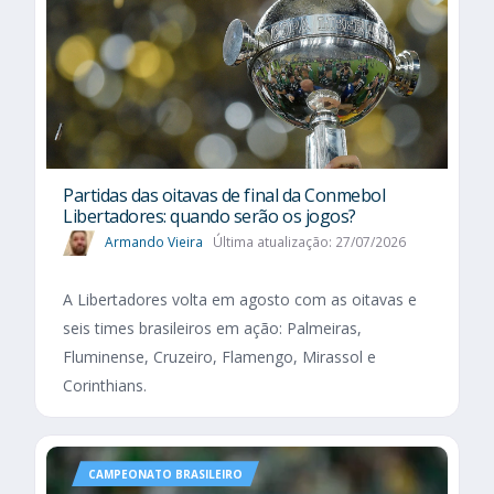
Partidas das oitavas de final da Conmebol
Libertadores: quando serão os jogos?
Armando Vieira
Última atualização: 27/07/2026
A Libertadores volta em agosto com as oitavas e
seis times brasileiros em ação: Palmeiras,
Fluminense, Cruzeiro, Flamengo, Mirassol e
Corinthians.
CAMPEONATO BRASILEIRO