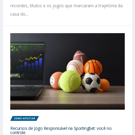
recordes, títulos e os jogos que marcaram a trajetória da
casa do...
COMO APOSTAR
Recursos de Jogo Responsável na Sportingbet: você no
controle