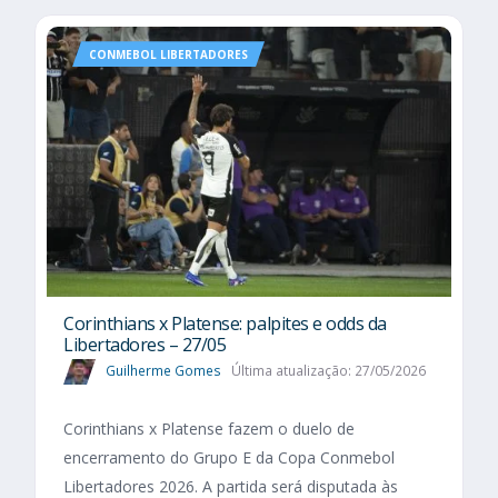
CONMEBOL LIBERTADORES
Corinthians x Platense: palpites e odds da
Libertadores – 27/05
Guilherme Gomes
Última atualização: 27/05/2026
Corinthians x Platense fazem o duelo de
encerramento do Grupo E da Copa Conmebol
Libertadores 2026. A partida será disputada às