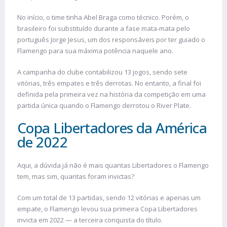
No início, o time tinha Abel Braga como técnico. Porém, o
brasileiro foi substituído durante a fase mata-mata pelo
português Jorge Jesus, um dos responsáveis por ter guiado o
Flamengo para sua máxima potência naquele ano.
A campanha do clube contabilizou 13 jogos, sendo sete
vitórias, três empates e três derrotas. No entanto, a final foi
definida pela primeira vez na história da competição em uma
partida única quando o Flamengo derrotou o River Plate.
Copa Libertadores da América
de 2022
Aqui, a dúvida já não é mais quantas Libertadores o Flamengo
tem, mas sim, quantas foram invictas?
Com um total de 13 partidas, sendo 12 vitórias e apenas um
empate, o Flamengo levou sua primeira Copa Libertadores
invicta em 2022 — a terceira conquista do título.