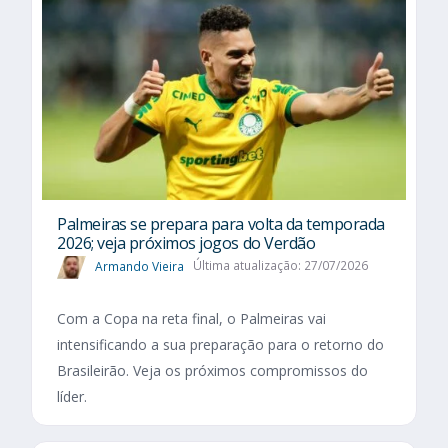
Palmeiras se prepara para volta da temporada
2026; veja próximos jogos do Verdão
Armando Vieira
Última atualização: 27/07/2026
Com a Copa na reta final, o Palmeiras vai
intensificando a sua preparação para o retorno do
Brasileirão. Veja os próximos compromissos do
líder.