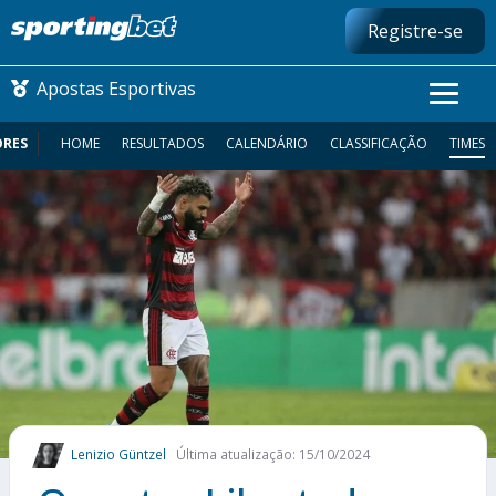
Registre-se
Apostas Esportivas
ORES
HOME
RESULTADOS
CALENDÁRIO
CLASSIFICAÇÃO
TIMES
CONMEBOL LIBERTADORES
FUTEBOL NACIONAL
FUTEBOL INTERNACIONAL
COMO APOSTAR
MAIS ESPORTES
Lenizio Güntzel
Última atualização: 15/10/2024