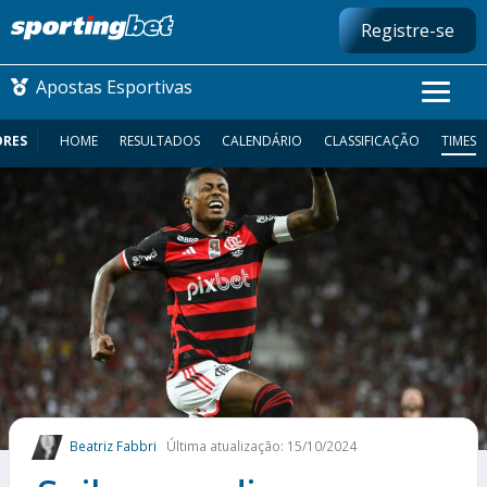
Registre-se
Apostas Esportivas
ORES
HOME
RESULTADOS
CALENDÁRIO
CLASSIFICAÇÃO
TIMES
CONMEBOL LIBERTADORES
FUTEBOL NACIONAL
FUTEBOL INTERNACIONAL
COMO APOSTAR
MAIS ESPORTES
Beatriz Fabbri
Última atualização: 15/10/2024