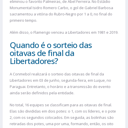
eliminou o favorito Palmeiras, de Abel Ferreira. No Estádio
Monumental Isidro Romero Carbo, o gol de Gabriel Barbosa
sacramentou a vitória do Rubro-Negro por 1 a 0, no final do
primeiro tempo.
Além disso, o Flamengo venceu a Libertadores em 1981 e 2019.
Quando é o sorteio das
oitavas de final da
Libertadores?
A Conmebol realizará o sorteio das oitavas de final da
Libertadores em 03 de junho, segunda-feira, em Luque, no
Paraguai. Entretanto, o horário e a transmissão do evento
ainda serão definidos pela entidade.
No total, 16 equipes se classificam para as oitavas de final.
Elas são divididas em dois potes: o 1, com os líderes, e o pote
2, com os segundos colocados. Em seguida, as bolinhas são
retiradas dos potes, uma por uma, formando, então, os oito