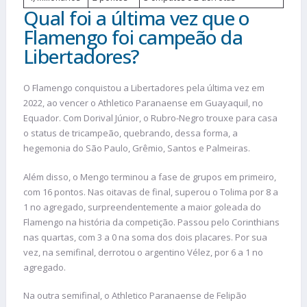
Qual foi a última vez que o
Flamengo foi campeão da
Libertadores?
O Flamengo conquistou a Libertadores pela última vez em
2022, ao vencer o Athletico Paranaense em Guayaquil, no
Equador. Com Dorival Júnior, o Rubro-Negro trouxe para casa
o status de tricampeão, quebrando, dessa forma, a
hegemonia do São Paulo, Grêmio, Santos e Palmeiras.
Além disso, o Mengo terminou a fase de grupos em primeiro,
com 16 pontos. Nas oitavas de final, superou o Tolima por 8 a
1 no agregado, surpreendentemente a maior goleada do
Flamengo na história da competição. Passou pelo Corinthians
nas quartas, com 3 a 0 na soma dos dois placares. Por sua
vez, na semifinal, derrotou o argentino Vélez, por 6 a 1 no
agregado.
Na outra semifinal, o Athletico Paranaense de Felipão