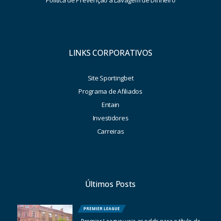
Política de Prevenção à Lavagem de Dinheiro
LINKS CORPORATIVOS
Site Sportingbet
Programa de Afiliados
Entain
Investidores
Carreiras
Últimos Posts
PREMIER LEAGUE