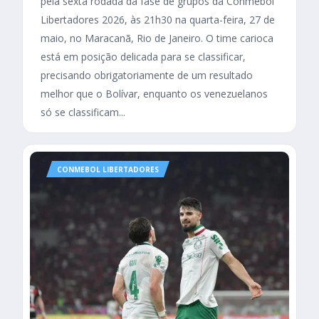
pela sexta rodada da fase de grupos da Conmebol
Libertadores 2026, às 21h30 na quarta-feira, 27 de
maio, no Maracanã, Rio de Janeiro. O time carioca
está em posição delicada para se classificar,
precisando obrigatoriamente de um resultado
melhor que o Bolívar, enquanto os venezuelanos
só se classificam...
CONMEBOL LIBERTADORES