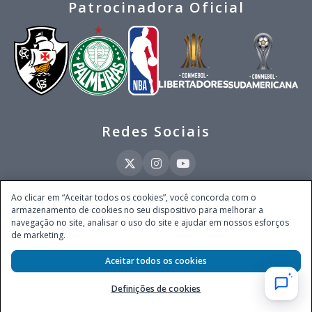
Patrocinadora Oficial
Redes Sociais
Ao clicar em “Aceitar todos os cookies”, você concorda com o
armazenamento de cookies no seu dispositivo para melhorar a
Este site é operado pela Ventmear Brasil LTDA (CNPJ 52.868.380/0001-84), com
navegação no site, analisar o uso do site e ajudar em nossos esforços
endereço na Avenida Brigadeiro Faria Lima, nº 4.055, 3º andar, Itaim Bibi, no
de marketing.
Município de São Paulo, Estado de São Paulo, CEP 04538-133, Brasil - empresa
autorizada a operar apostas de quota fixa em todo território nacional pela
Aceitar todos os cookies
Secretaria de Prêmios e Apostas do Ministério da Fazenda, conforme Portaria nº
247, de 07.02.2025, publicada no DOU em 11.2.2025.
Definições de cookies