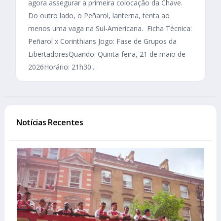
agora assegurar a primeira colocação da Chave.
Do outro lado, o Peñarol, lanterna, tenta ao
menos uma vaga na Sul-Americana. Ficha Técnica:
Peñarol x Corinthians Jogo: Fase de Grupos da
LibertadoresQuando: Quinta-feira, 21 de maio de
2026Horário: 21h30...
Notícias Recentes