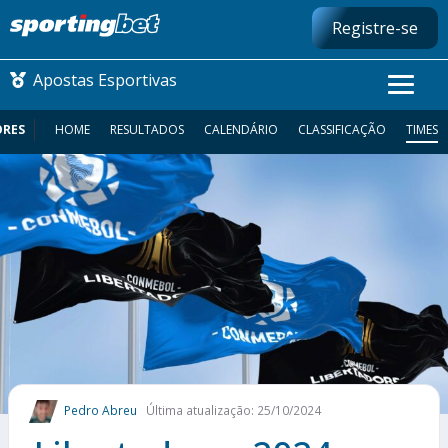
Registre-se
Apostas Esportivas
ORES
HOME
RESULTADOS
CALENDÁRIO
CLASSIFICAÇÃO
TIMES
CONMEBOL LIBERTADORES
FUTEBOL NACIONAL
FUTEBOL INTERNACIONAL
COMO APOSTAR
MAIS ESPORTES
Pedro Abreu
Última atualização: 25/10/2024