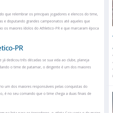
do que relembrar os principais jogadores e elencos do time,
ças e disputando grandes campeonatos até aqueles que
são os maiores ídolos do Athletico-PR e que marcaram época
etico-PR
e já dedicou três décadas se sua vida ao clube, planeja
udando o time de patamar, o dirigente é um dos maiores
rio um dos maiores responsáveis pelas conquistas do
sso, é no seu comando que o time chega a duas finais de
m na lista para os torcedores, o atleta Caju seria o de maior