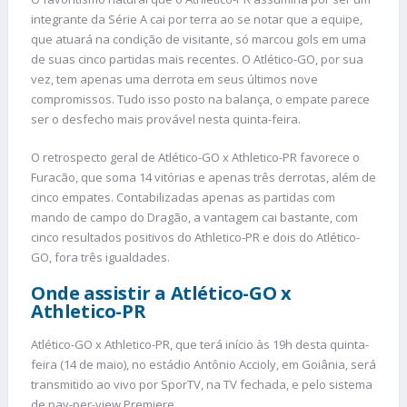
integrante da Série A cai por terra ao se notar que a equipe,
que atuará na condição de visitante, só marcou gols em uma
de suas cinco partidas mais recentes. O Atlético-GO, por sua
vez, tem apenas uma derrota em seus últimos nove
compromissos. Tudo isso posto na balança, o empate parece
ser o desfecho mais provável nesta quinta-feira.
O retrospecto geral de Atlético-GO x Athletico-PR favorece o
Furacão, que soma 14 vitórias e apenas três derrotas, além de
cinco empates. Contabilizadas apenas as partidas com
mando de campo do Dragão, a vantagem cai bastante, com
cinco resultados positivos do Athletico-PR e dois do Atlético-
GO, fora três igualdades.
Onde assistir a Atlético-GO x
Athletico-PR
Atlético-GO x Athletico-PR, que terá início às 19h desta quinta-
feira (14 de maio), no estádio Antônio Accioly, em Goiânia, será
transmitido ao vivo por SporTV, na TV fechada, e pelo sistema
de pay-per-view Premiere.