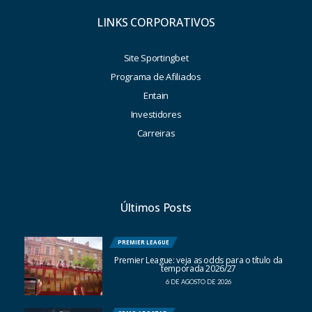
LINKS CORPORATIVOS
Site Sportingbet
Programa de Afiliados
Entain
Investidores
Carreiras
Últimos Posts
PREMIER LEAGUE
Premier League: veja as odds para o título da
temporada 2026/27
6 DE AGOSTO DE 2026