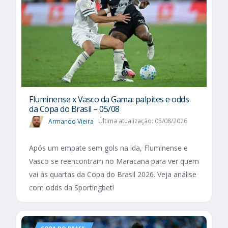
Fluminense x Vasco da Gama: palpites e odds
da Copa do Brasil – 05/08
Armando Vieira
Última atualização: 05/08/2026
Após um empate sem gols na ida, Fluminense e
Vasco se reencontram no Maracanã para ver quem
vai às quartas da Copa do Brasil 2026. Veja análise
com odds da Sportingbet!