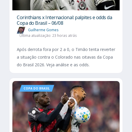
Corinthians x Internacional: palpites e odds da
Copa do Brasil – 06/08
Guilherme Gomes
Última atualização: 23 horas atrás
Após derrota fora por 2 a 0, o Timão tenta reverter
a situação contra o Colorado nas oitavas da Copa
do Brasil 2026. Veja análise e as odds.
COPA DO BRASIL