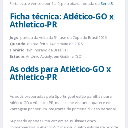
Fortaleza, e venceu por 1 a 0, pela oitava rodada da
Série B
.
Ficha técnica: Atlético-GO x
Athletico-PR
Jogo
: partida da volta da 5ª fase da Copa do Brasil 2026
Quando
: quinta-feira, 14 de maio de 2026
Horário
: 19h (horário de Brasília)
Estádio
: Antônio Accioly, em Goiânia (GO)
As odds para Atlético-GO x
Athletico-PR
As odds preparadas pela Sportingbet estão parelhas para
Atlético-GO x Athletico-PR, mas o time visitante aparece em
vantagem por ser um integrante da primeira divisão nacional.
Superado apenas uma vez em seus últimos cinco
compromissos, o Atlético-GO marcou quatro gols neste recorte