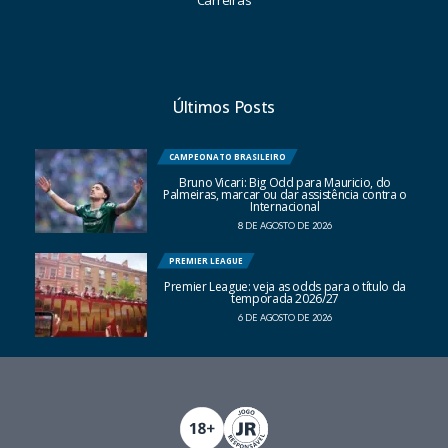
Últimos Posts
CAMPEONATO BRASILEIRO
Bruno Vicari: Big Odd para Mauricio, do
Palmeiras, marcar ou dar assistência contra o
Internacional
8 DE AGOSTO DE 2026
PREMIER LEAGUE
Premier League: veja as odds para o título da
temporada 2026/27
6 DE AGOSTO DE 2026