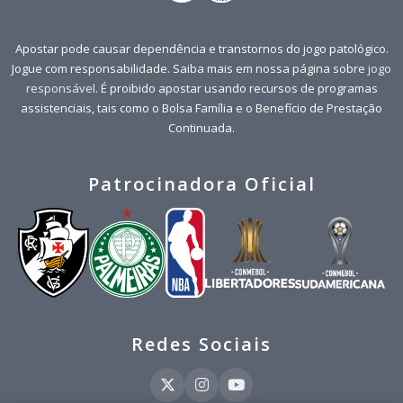
Apostar pode causar dependência e transtornos do jogo patológico.
Jogue com responsabilidade. Saiba mais em nossa página sobre
jogo
responsável
. É proibido apostar usando recursos de programas
assistenciais, tais como o Bolsa Família e o Benefício de Prestação
Continuada.
Patrocinadora Oficial
Redes Sociais