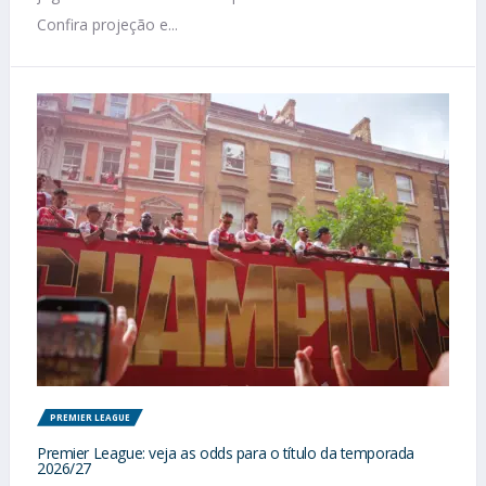
Confira projeção e...
PREMIER LEAGUE
Premier League: veja as odds para o título da temporada
2026/27