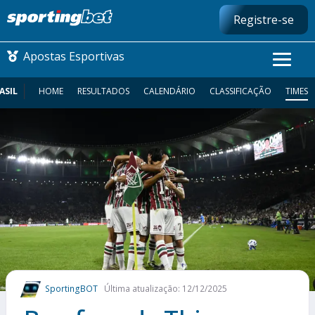
Registre-se
Apostas Esportivas
ASIL
HOME
RESULTADOS
CALENDÁRIO
CLASSIFICAÇÃO
TIMES
CONMEBOL LIBERTADORES
FUTEBOL NACIONAL
FUTEBOL INTERNACIONAL
COMO APOSTAR
MAIS ESPORTES
SportingBOT
Última atualização: 12/12/2025