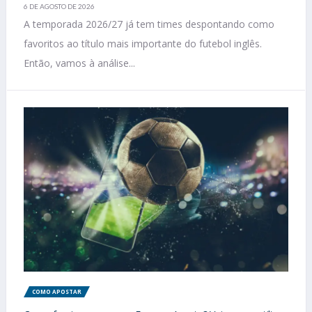
6 DE AGOSTO DE 2026
A temporada 2026/27 já tem times despontando como
favoritos ao título mais importante do futebol inglês.
Então, vamos à análise...
COMO APOSTAR