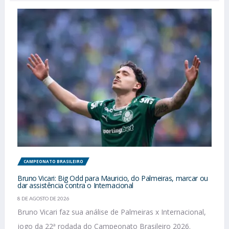
CAMPEONATO BRASILEIRO
Bruno Vicari: Big Odd para Mauricio, do Palmeiras, marcar ou
dar assistência contra o Internacional
8 DE AGOSTO DE 2026
Bruno Vicari faz sua análise de Palmeiras x Internacional,
jogo da 22ª rodada do Campeonato Brasileiro 2026.