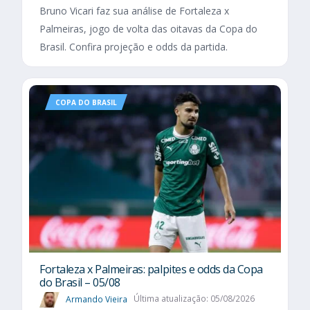
Bruno Vicari faz sua análise de Fortaleza x
Palmeiras, jogo de volta das oitavas da Copa do
Brasil. Confira projeção e odds da partida.
COPA DO BRASIL
Fortaleza x Palmeiras: palpites e odds da Copa
do Brasil – 05/08
Armando Vieira
Última atualização: 05/08/2026