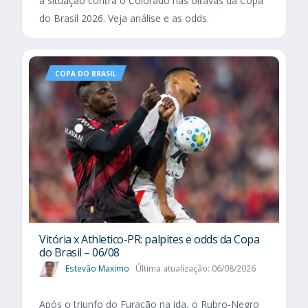
a situação contra o Colorado nas oitavas da Copa
do Brasil 2026. Veja análise e as odds.
COPA DO BRASIL
Vitória x Athletico-PR: palpites e odds da Copa
do Brasil – 06/08
Estevão Maximo
Última atualização: 06/08/2026
Após o triunfo do Furacão na ida, o Rubro-Negro