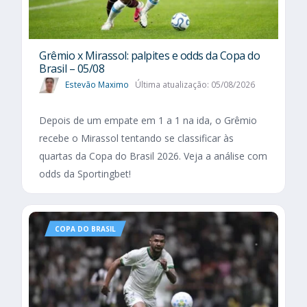
Grêmio x Mirassol: palpites e odds da Copa do
Brasil – 05/08
Estevão Maximo
Última atualização: 05/08/2026
Depois de um empate em 1 a 1 na ida, o Grêmio
recebe o Mirassol tentando se classificar às
quartas da Copa do Brasil 2026. Veja a análise com
odds da Sportingbet!
COPA DO BRASIL