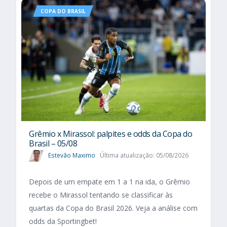
COPA DO BRASIL
Grêmio x Mirassol: palpites e odds da Copa do
Brasil – 05/08
Estevão Maximo
Última atualização: 05/08/2026
Depois de um empate em 1 a 1 na ida, o Grêmio
recebe o Mirassol tentando se classificar às
quartas da Copa do Brasil 2026. Veja a análise com
odds da Sportingbet!