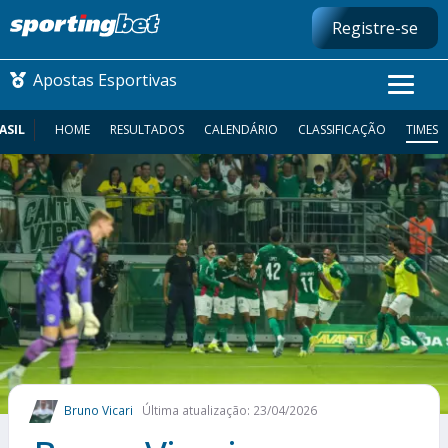
Registre-se
Apostas Esportivas
ASIL
HOME
RESULTADOS
CALENDÁRIO
CLASSIFICAÇÃO
TIMES
CONMEBOL LIBERTADORES
FUTEBOL NACIONAL
FUTEBOL INTERNACIONAL
COMO APOSTAR
MAIS ESPORTES
Bruno Vicari
Última atualização: 23/04/2026