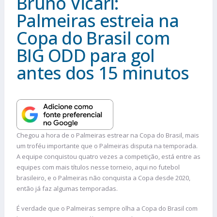
Bruno Vicari:
Palmeiras estreia na
Copa do Brasil com
BIG ODD para gol
antes dos 15 minutos
Chegou a hora de o Palmeiras estrear na Copa do Brasil, mais
um troféu importante que o Palmeiras disputa na temporada.
A equipe conquistou quatro vezes a competição, está entre as
equipes com mais títulos nesse torneio, aqui no futebol
brasileiro, e o Palmeiras não conquista a Copa desde 2020,
então já faz algumas temporadas.
É verdade que o Palmeiras sempre olha a Copa do Brasil com