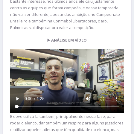
bastante interesse, nos últimos anos ele caiu justamente
contra as equipes que foram campeãs, e nessa temporada
não vai ser diferente, apesar das ambições no Campeonato
Brasileiro e também na Conmebol Libertadores, claro,
Palmeiras vai disputar pra valer a competição.
▶️
ANÁLISE EM VÍDEO
E deve utilizá-la também, principalmente nessa fase, para
rodar o elenco, dar também um respiro para alguns jogadores
e utilizar aqueles atletas que têm qualidade no elenco, mas