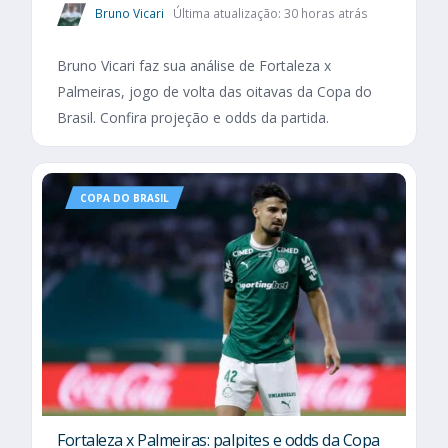
Bruno Vicari
Última atualização: 30 horas atrás
Bruno Vicari faz sua análise de Fortaleza x
Palmeiras, jogo de volta das oitavas da Copa do
Brasil. Confira projeção e odds da partida.
COPA DO BRASIL
Fortaleza x Palmeiras: palpites e odds da Copa