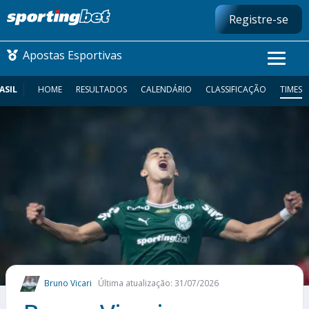
Registre-se
Apostas Esportivas
ASIL
HOME
RESULTADOS
CALENDÁRIO
CLASSIFICAÇÃO
TIMES
CONMEBOL LIBERTADORES
FUTEBOL NACIONAL
FUTEBOL INTERNACIONAL
COMO APOSTAR
MAIS ESPORTES
Bruno Vicari
Última atualização: 31/07/2026