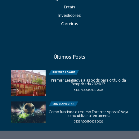
Entain
Investidores
Carreiras
Últimos Posts
PREMIER LEAGUE
Premier League: veja as odds para o título da
temporada 2026/27
6 DE AGOSTO DE 2026
COMO APOSTAR
Como funciona o recurso Encerrar Aposta? Veja
como utilizar a ferramenta
5 DE AGOSTO DE 2026