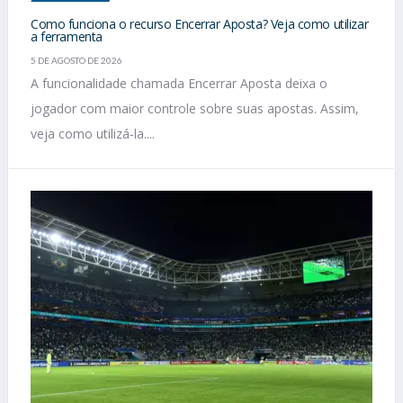
Como funciona o recurso Encerrar Aposta? Veja como utilizar
a ferramenta
5 DE AGOSTO DE 2026
A funcionalidade chamada Encerrar Aposta deixa o
jogador com maior controle sobre suas apostas. Assim,
veja como utilizá-la....