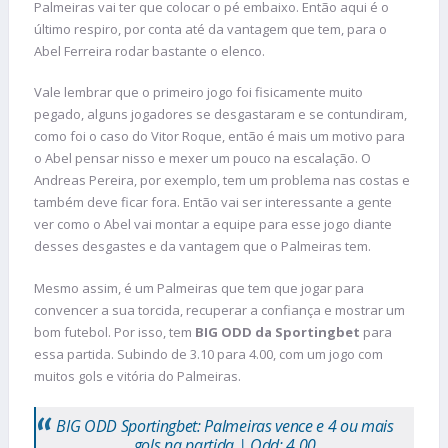
Palmeiras vai ter que colocar o pé embaixo. Então aqui é o
último respiro, por conta até da vantagem que tem, para o
Abel Ferreira rodar bastante o elenco.
Vale lembrar que o primeiro jogo foi fisicamente muito
pegado, alguns jogadores se desgastaram e se contundiram,
como foi o caso do Vitor Roque, então é mais um motivo para
o Abel pensar nisso e mexer um pouco na escalação. O
Andreas Pereira, por exemplo, tem um problema nas costas e
também deve ficar fora. Então vai ser interessante a gente
ver como o Abel vai montar a equipe para esse jogo diante
desses desgastes e da vantagem que o Palmeiras tem.
Mesmo assim, é um Palmeiras que tem que jogar para
convencer a sua torcida, recuperar a confiança e mostrar um
bom futebol. Por isso, tem
BIG ODD da Sportingbet
para
essa partida. Subindo de 3.10 para 4.00, com um jogo com
muitos gols e vitória do Palmeiras.
BIG ODD Sportingbet: Palmeiras vence e 4 ou mais
gols na partida | Odd: 4.00