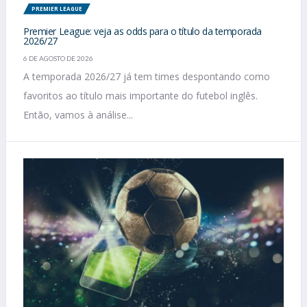
PREMIER LEAGUE
Premier League: veja as odds para o título da temporada
2026/27
6 DE AGOSTO DE 2026
A temporada 2026/27 já tem times despontando como
favoritos ao título mais importante do futebol inglês.
Então, vamos à análise...