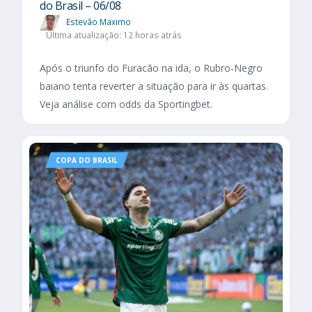
do Brasil – 06/08
Estevão Maximo
Última atualização: 12 horas atrás
Após o triunfo do Furacão na ida, o Rubro-Negro
baiano tenta reverter a situação para ir às quartas.
Veja análise com odds da Sportingbet.
COPA DO BRASIL