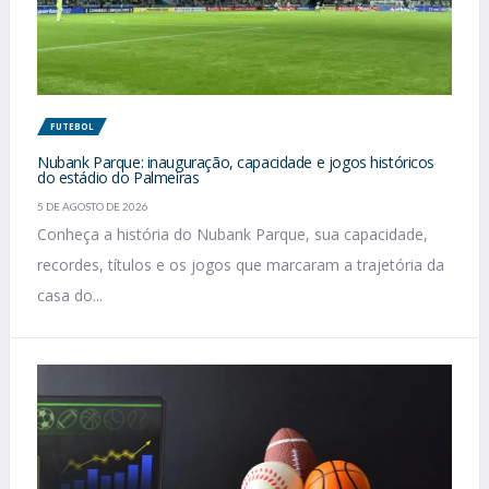
FUTEBOL
Nubank Parque: inauguração, capacidade e jogos históricos
do estádio do Palmeiras
5 DE AGOSTO DE 2026
Conheça a história do Nubank Parque, sua capacidade,
recordes, títulos e os jogos que marcaram a trajetória da
casa do...