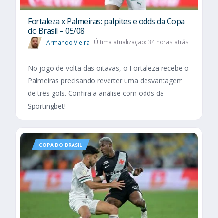
Fortaleza x Palmeiras: palpites e odds da Copa
do Brasil – 05/08
Armando Vieira
Última atualização: 34 horas atrás
No jogo de volta das oitavas, o Fortaleza recebe o
Palmeiras precisando reverter uma desvantagem
de três gols. Confira a análise com odds da
Sportingbet!
COPA DO BRASIL