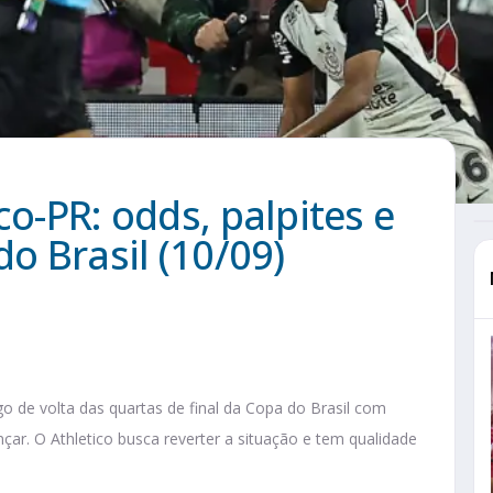
co-PR: odds, palpites e
do Brasil (10/09)
o de volta das quartas de final da Copa do Brasil com
çar. O Athletico busca reverter a situação e tem qualidade