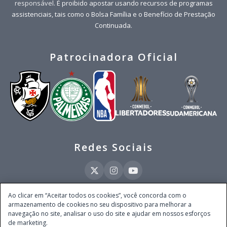
responsável
. É proibido apostar usando recursos de programas
assistenciais, tais como o Bolsa Família e o Benefício de Prestação
Continuada.
Patrocinadora Oficial
Redes Sociais
Ao clicar em “Aceitar todos os cookies”, você concorda com o
armazenamento de cookies no seu dispositivo para melhorar a
Este site é operado pela Ventmear Brasil LTDA (CNPJ 52.868.380/0001-84), com
navegação no site, analisar o uso do site e ajudar em nossos esforços
endereço na Avenida Brigadeiro Faria Lima, nº 4.055, 3º andar, Itaim Bibi, no
de marketing.
Município de São Paulo, Estado de São Paulo, CEP 04538-133, Brasil - empresa