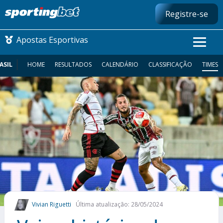
Registre-se
Apostas Esportivas
ASIL
HOME
RESULTADOS
CALENDÁRIO
CLASSIFICAÇÃO
TIMES
CONMEBOL LIBERTADORES
FUTEBOL NACIONAL
FUTEBOL INTERNACIONAL
COMO APOSTAR
MAIS ESPORTES
Vivian Riguetti
Última atualização: 28/05/2024