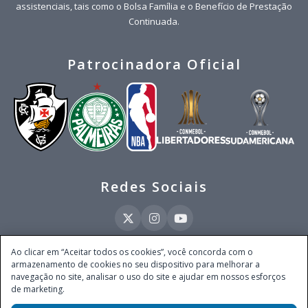
assistenciais, tais como o Bolsa Família e o Benefício de Prestação
Continuada.
Patrocinadora Oficial
Redes Sociais
Ao clicar em “Aceitar todos os cookies”, você concorda com o
armazenamento de cookies no seu dispositivo para melhorar a
Este site é operado pela Ventmear Brasil LTDA (CNPJ 52.868.380/0001-84), com
navegação no site, analisar o uso do site e ajudar em nossos esforços
endereço na Avenida Brigadeiro Faria Lima, nº 4.055, 3º andar, Itaim Bibi, no
de marketing.
Município de São Paulo, Estado de São Paulo, CEP 04538-133, Brasil - empresa
autorizada a operar apostas de quota fixa em todo território nacional pela