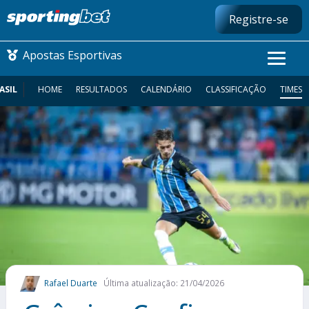
Registre-se
Apostas Esportivas
ASIL
HOME
RESULTADOS
CALENDÁRIO
CLASSIFICAÇÃO
TIMES
CONMEBOL LIBERTADORES
FUTEBOL NACIONAL
FUTEBOL INTERNACIONAL
COMO APOSTAR
MAIS ESPORTES
Rafael Duarte
Última atualização: 21/04/2026