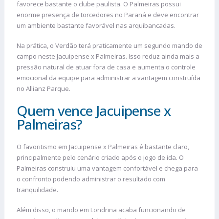
favorece bastante o clube paulista. O Palmeiras possui
enorme presença de torcedores no Paraná e deve encontrar
um ambiente bastante favorável nas arquibancadas.
Na prática, o Verdão terá praticamente um segundo mando de
campo neste Jacuipense x Palmeiras. Isso reduz ainda mais a
pressão natural de atuar fora de casa e aumenta o controle
emocional da equipe para administrar a vantagem construída
no Allianz Parque.
Quem vence Jacuipense x
Palmeiras?
O favoritismo em Jacuipense x Palmeiras é bastante claro,
principalmente pelo cenário criado após o jogo de ida. O
Palmeiras construiu uma vantagem confortável e chega para
o confronto podendo administrar o resultado com
tranquilidade.
Além disso, o mando em Londrina acaba funcionando de