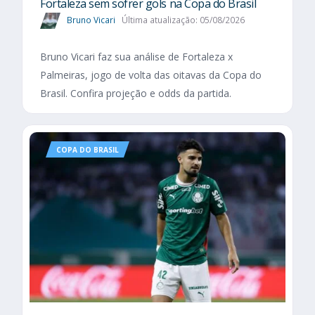
Fortaleza sem sofrer gols na Copa do Brasil
Bruno Vicari
Última atualização: 05/08/2026
Bruno Vicari faz sua análise de Fortaleza x
Palmeiras, jogo de volta das oitavas da Copa do
Brasil. Confira projeção e odds da partida.
COPA DO BRASIL