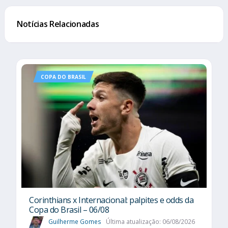
Notícias Relacionadas
COPA DO BRASIL
Corinthians x Internacional: palpites e odds da
Copa do Brasil – 06/08
Guilherme Gomes
Última atualização: 06/08/2026