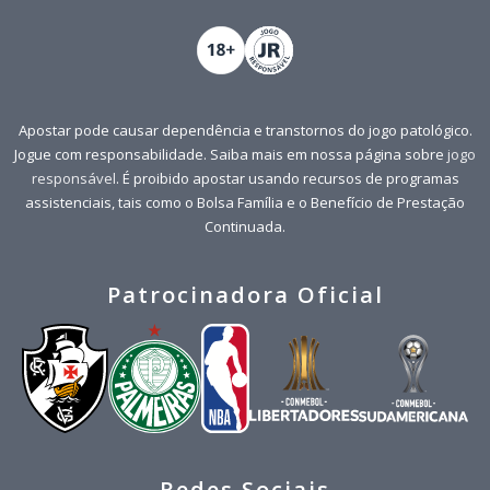
Apostar pode causar dependência e transtornos do jogo patológico.
Jogue com responsabilidade. Saiba mais em nossa página sobre
jogo
responsável
. É proibido apostar usando recursos de programas
assistenciais, tais como o Bolsa Família e o Benefício de Prestação
Continuada.
Patrocinadora Oficial
Redes Sociais