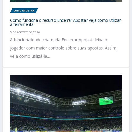
COMO APOSTAR
Como funciona o recurso Encerrar Aposta? Veja como utilizar
a ferramenta
5 DE AGOSTO DE 2026
A funcionalidade chamada Encerrar Aposta deixa o
jogador com maior controle sobre suas apostas. Assim,
veja como utilizá-la....