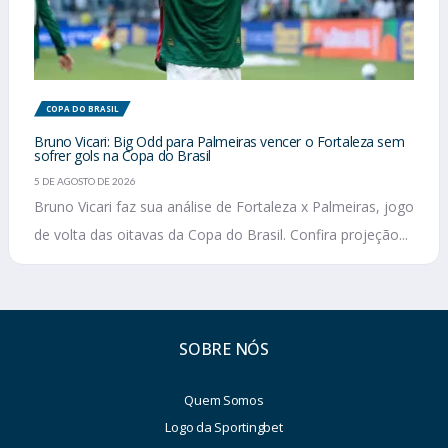
COPA DO BRASIL
Bruno Vicari: Big Odd para Palmeiras vencer o Fortaleza sem
sofrer gols na Copa do Brasil
5 DE AGOSTO DE 2026
Bruno Vicari faz sua análise de Fortaleza x Palmeiras, jogo
de volta das oitavas da Copa do Brasil. Confira projeção...
SOBRE NÓS
Quem Somos
Logo da Sportingbet