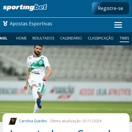
Registre-se
Apostas Esportivas
ASIL
HOME
RESULTADOS
CALENDÁRIO
CLASSIFICAÇÃO
TIMES
CONMEBOL LIBERTADORES
FUTEBOL NACIONAL
FUTEBOL INTERNACIONAL
COMO APOSTAR
MAIS ESPORTES
Carolina Guedes
Última atualização: 01/11/2024