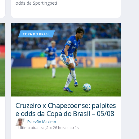
odds da Sportingbet!
COPA DO BRASIL
Cruzeiro x Chapecoense: palpites
l
e odds da Copa do Brasil – 05/08
Estevão Maximo
Última atualização: 26 horas atrás