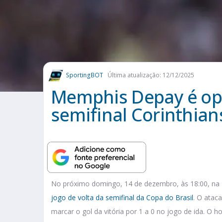
SportingBOT
Última atualização: 12/12/2025
Memphis Depay é op
semifinal Corinthian
No próximo domingo, 14 de dezembro, às 18:00, na
jogo de volta da semifinal da Copa do Brasil
. O ata
marcar o gol da vitória por 1 a 0 no jogo de ida. O ho