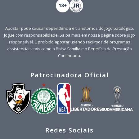
Apostar pode causar dependência e transtornos do jogo patológico.
Jogue com responsabilidade. Saiba mais em nossa página sobre
jogo
responsável
. É proibido apostar usando recursos de programas
assistenciais, tais como o Bolsa Família e o Benefício de Prestação
Continuada.
Patrocinadora Oficial
Redes Sociais