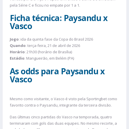
pela Série C e ficou no empate por 1 a 1.
Ficha técnica: Paysandu x
Vasco
Jogo
: ida da quinta fase da Copa do Brasil 2026
Quando
: terça-feira, 21 de abril de 2026
Horário
: 21h30 (horário de Brasília)
Estádio
: Mangueirão, em Belém (PA)
As odds para Paysandu x
Vasco
Mesmo como visitante, o Vasco é visto pela Sportingbet como
favorito contra o Paysandu, integrante da terceira divisão.
Das últimas cinco partidas do Vasco na temporada, quatro
terminaram com gols das duas equipes. No mesmo recorte, a