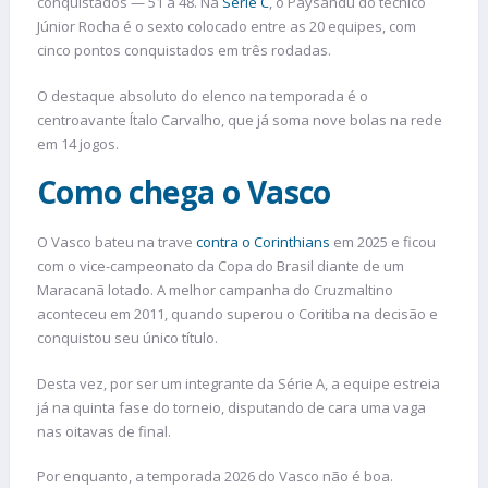
conquistados — 51 a 48. Na
Série C
, o Paysandu do técnico
Júnior Rocha é o sexto colocado entre as 20 equipes, com
cinco pontos conquistados em três rodadas.
O destaque absoluto do elenco na temporada é o
centroavante Ítalo Carvalho, que já soma nove bolas na rede
em 14 jogos.
Como chega o Vasco
O Vasco bateu na trave
contra o Corinthians
em 2025 e ficou
com o vice-campeonato da Copa do Brasil diante de um
Maracanã lotado. A melhor campanha do Cruzmaltino
aconteceu em 2011, quando superou o Coritiba na decisão e
conquistou seu único título.
Desta vez, por ser um integrante da Série A, a equipe estreia
já na quinta fase do torneio, disputando de cara uma vaga
nas oitavas de final.
Por enquanto, a temporada 2026 do Vasco não é boa.