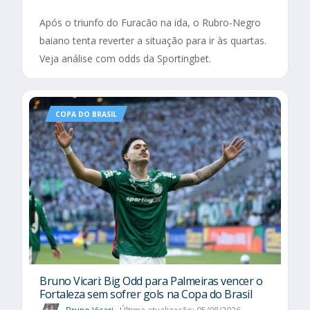
Após o triunfo do Furacão na ida, o Rubro-Negro
baiano tenta reverter a situação para ir às quartas.
Veja análise com odds da Sportingbet.
COPA DO BRASIL
Bruno Vicari: Big Odd para Palmeiras vencer o
Fortaleza sem sofrer gols na Copa do Brasil