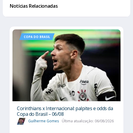
Notícias Relacionadas
COPA DO BRASIL
Corinthians x Internacional: palpites e odds da
Copa do Brasil – 06/08
Guilherme Gomes
Última atualização: 06/08/2026