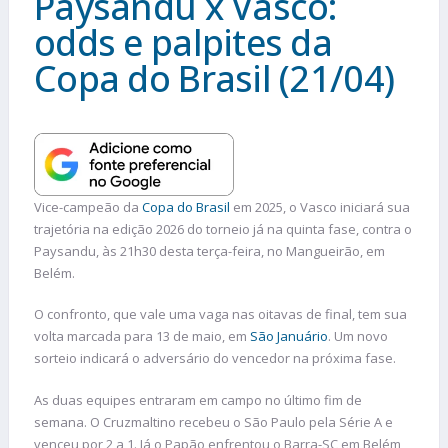
Paysandu x Vasco:
odds e palpites da
Copa do Brasil (21/04)
Vice-campeão da
Copa do Brasil
em 2025, o Vasco iniciará sua
trajetória na edição 2026 do torneio já na quinta fase, contra o
Paysandu, às 21h30 desta terça-feira, no Mangueirão, em
Belém.
O confronto, que vale uma vaga nas oitavas de final, tem sua
volta marcada para 13 de maio, em
São Januário
. Um novo
sorteio indicará o adversário do vencedor na próxima fase.
As duas equipes entraram em campo no último fim de
semana. O Cruzmaltino recebeu o São Paulo pela Série A e
venceu por 2 a 1. Já o Papão enfrentou o Barra-SC em Belém