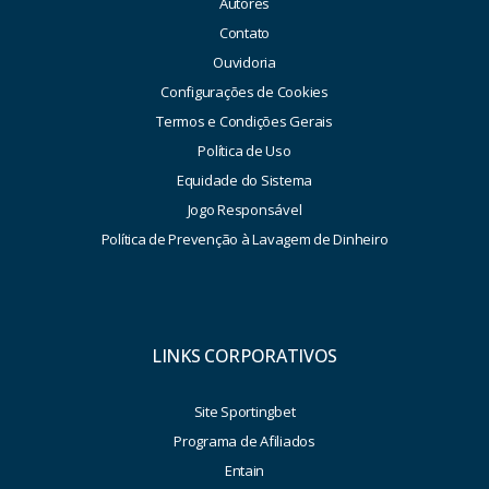
Autores
Contato
Ouvidoria
Configurações de Cookies
Termos e Condições Gerais
Política de Uso
Equidade do Sistema
Jogo Responsável
Política de Prevenção à Lavagem de Dinheiro
LINKS CORPORATIVOS
Site Sportingbet
Programa de Afiliados
Entain