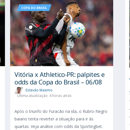
COPA DO BRASIL
Vitória x Athletico-PR: palpites e
l
odds da Copa do Brasil – 06/08
Estevão Maximo
Última atualização: 4 horas atrás
Após o triunfo do Furacão na ida, o Rubro-Negro
baiano tenta reverter a situação para ir às
s
quartas. Veja análise com odds da Sportingbet.