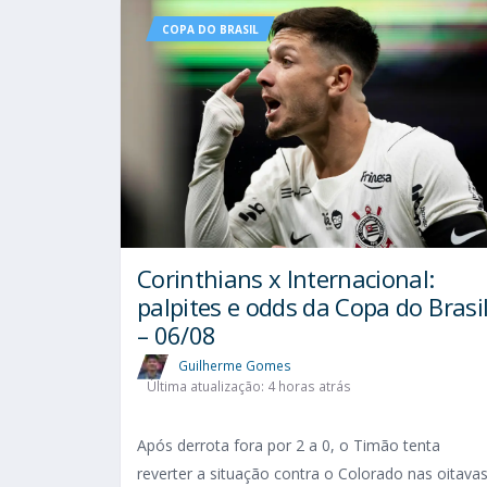
COPA DO BRASIL
Corinthians x Internacional:
palpites e odds da Copa do Brasi
– 06/08
Guilherme Gomes
Última atualização: 4 horas atrás
Após derrota fora por 2 a 0, o Timão tenta
reverter a situação contra o Colorado nas oitava