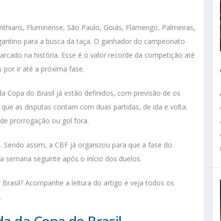
nthians, Fluminense, São Paulo, Goiás, Flamengo, Palmeiras,
gantino para a busca da taça. O ganhador do campeonato
arcado na história. Esse é o valor recorde da competição até
 por ir até a próxima fase.
a Copa do Brasil já estão definidos, com previsão de os
que as disputas contam com duas partidas, de ida e volta.
 de prorrogação ou gol fora.
is. Sendo assim, a CBF já organizou para que a fase do
 na semana seguinte após o início dos duelos.
Brasil? Acompanhe a leitura do artigo e veja todos os
.