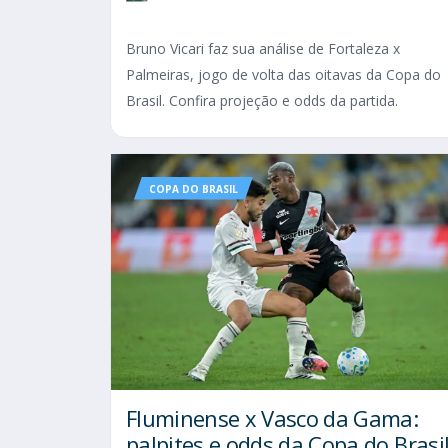
Bruno Vicari faz sua análise de Fortaleza x
Palmeiras, jogo de volta das oitavas da Copa do
Brasil. Confira projeção e odds da partida.
COPA DO BRASIL
Fluminense x Vasco da Gama:
palpites e odds da Copa do Brasi