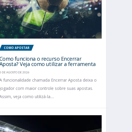
COMO APOSTAR
Como funciona o recurso Encerrar
Aposta? Veja como utilizar a ferramenta
5 DE AGOSTO DE 2026
A funcionalidade chamada Encerrar Aposta deixa o
jogador com maior controle sobre suas apostas.
Assim, veja como utilizá-la....