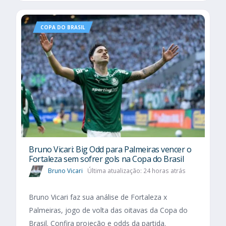
COPA DO BRASIL
Bruno Vicari: Big Odd para Palmeiras vencer o
Fortaleza sem sofrer gols na Copa do Brasil
Bruno Vicari
Última atualização: 24 horas atrás
Bruno Vicari faz sua análise de Fortaleza x
Palmeiras, jogo de volta das oitavas da Copa do
Brasil. Confira projeção e odds da partida.