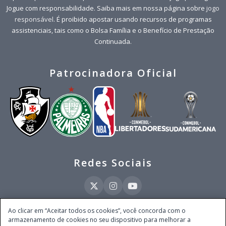
Jogue com responsabilidade. Saiba mais em nossa página sobre
jogo
responsável
. É proibido apostar usando recursos de programas
assistenciais, tais como o Bolsa Família e o Benefício de Prestação
Continuada.
Patrocinadora Oficial
Redes Sociais
Ao clicar em “Aceitar todos os cookies”, você concorda com o
armazenamento de cookies no seu dispositivo para melhorar a
Este site é operado pela Ventmear Brasil LTDA (CNPJ 52.868.380/0001-84), com