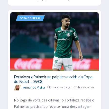
COPA DO BRASIL
Fortaleza x Palmeiras: palpites e odds da Copa
do Brasil – 05/08
Armando Vieira
Última atualização: 20 horas atrás
No jogo de volta das oitavas, o Fortaleza recebe o
Palmeiras precisando reverter uma desvantagem