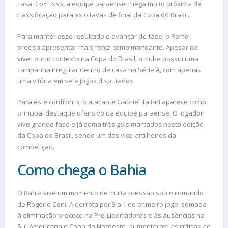
casa. Com isso, a equipe paraense chega muito próxima da
classificação para as oitavas de final da Copa do Brasil.
Para manter esse resultado e avançar de fase, o Remo
precisa apresentar mais força como mandante. Apesar de
viver outro contexto na Copa do Brasil, o clube possui uma
campanha irregular dentro de casa na Série A, com apenas
uma vitória em sete jogos disputados.
Para este confronto, o atacante Gabriel Taliari aparece como
principal destaque ofensivo da equipe paraense. O jogador
vive grande fase e já soma três gols marcados nesta edição
da Copa do Brasil, sendo um dos vice-artilheiros da
competição.
Como chega o Bahia
O Bahia vive um momento de muita pressão sob o comando
de Rogério Ceni. A derrota por 3 a 1 no primeiro jogo, somada
à eliminação precoce na Pré-Libertadores e às ausências na
Sul-Americana e Copa do Nordeste, aumentaram as críticas ao