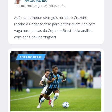
Estevão Maximo
Última atualização: 24 horas atrás
Após um empate sem gols na ida, o Cruzeiro
recebe a Chapecoense para definir quem fica com
vaga nas quartas da Copa do Brasil. Leia análise
com odds da Sportingbet!
COPA DO BRASIL