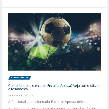
COMO APOSTAR
Como funciona o recurso Encerrar Aposta? Veja como utilizar
a ferramenta
5 DE AGOSTO DE 2026
A funcionalidade chamada Encerrar Aposta deixa o
jogador com maior controle sobre suas apostas. Assim,