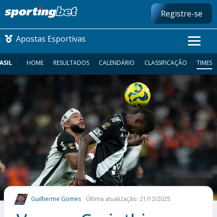
Registre-se
Apostas Esportivas
ASIL
HOME
RESULTADOS
CALENDÁRIO
CLASSIFICAÇÃO
TIMES
CONMEBOL LIBERTADORES
FUTEBOL NACIONAL
FUTEBOL INTERNACIONAL
COMO APOSTAR
MAIS ESPORTES
Guilherme Gomes
Última atualização: 21/12/2025