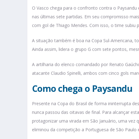
O Vasco chega para o confronto contra o Paysandu 
nas últimas sete partidas. Em seu compromisso mais r
com gol de Thiago Mendes. Com isso, o time subiu p
A situação também é boa na Copa Sul-Americana, tor
Ainda assim, lidera o grupo G com sete pontos, me
A artilharia do elenco comandado por Renato Gaúcho 
atacante Claudio Spinelli, ambos com cinco gols mar
Como chega o Paysandu
Presente na Copa do Brasil de forma ininterrupta de
nunca passou das oitavas de final. Para alcançar esta
protagonizar uma virada em São Januário, uma vez q
eliminou da competição a Portuguesa de São Paulo e