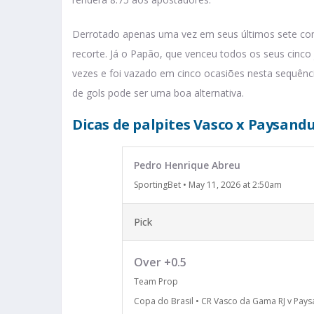
Derrotado apenas uma vez em seus últimos sete com
recorte. Já o Papão, que venceu todos os seus cinco
vezes e foi vazado em cinco ocasiões nesta sequên
de gols pode ser uma boa alternativa.
Dicas de palpites Vasco x Paysand
Pedro Henrique Abreu
SportingBet
•
May 11, 2026 at 2:50am
Pick
Over +0.5
Team Prop
Copa do Brasil • CR Vasco da Gama RJ v Pay