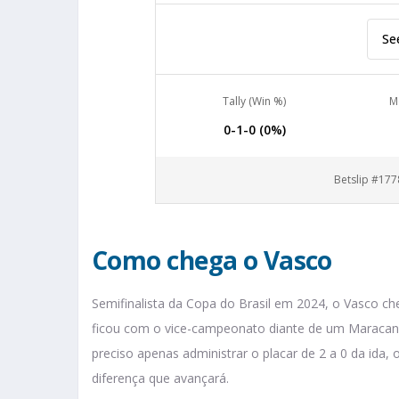
See
Tally (Win %)
M
0-1-0 (0%)
Betslip #17
Como chega o Vasco
Semifinalista da Copa do Brasil em 2024, o Vasco c
ficou com o vice-campeonato diante de um Maracanã l
preciso apenas administrar o placar de 2 a 0 da ida,
diferença que avançará.