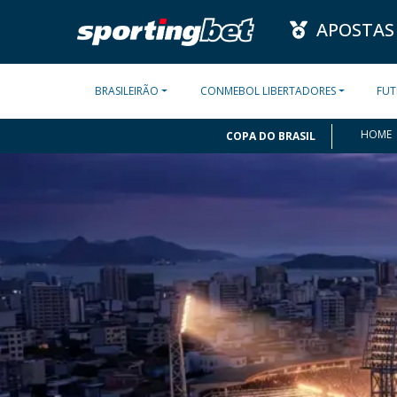
APOSTAS
BRASILEIRÃO
CONMEBOL LIBERTADORES
FUT
HOME
COPA DO BRASIL