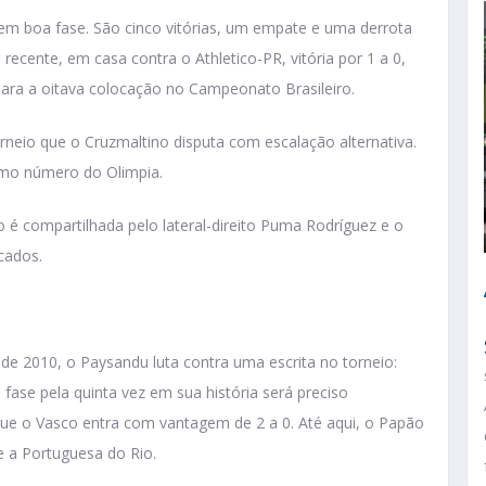
em boa fase. São cinco vitórias, um empate e uma derrota
ecente, em casa contra o Athletico-PR, vitória por 1 a 0,
ara a oitava colocação no Campeonato Brasileiro.
neio que o Cruzmaltino disputa com escalação alternativa.
smo número do Olimpia.
é compartilhada pelo lateral-direito Puma Rodríguez e o
cados.
sde 2010, o Paysandu luta contra uma escrita no torneio:
 fase pela quinta vez em sua história será preciso
ue o Vasco entra com vantagem de 2 a 0. Até aqui, o Papão
 a Portuguesa do Rio.