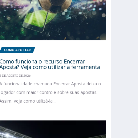
COMO APOSTAR
Como funciona o recurso Encerrar
Aposta? Veja como utilizar a ferramenta
5 DE AGOSTO DE 2026
A funcionalidade chamada Encerrar Aposta deixa o
jogador com maior controle sobre suas apostas.
Assim, veja como utilizá-la....