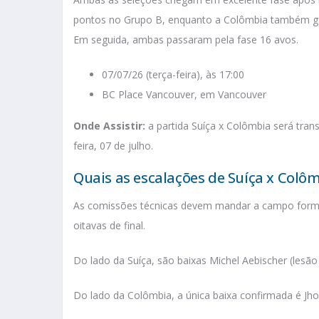
pontos no Grupo B, enquanto a Colômbia também ga
Em seguida, ambas passaram pela fase 16 avos.
07/07/26 (terça-feira), às 17:00
BC Place Vancouver, em Vancouver
Onde Assistir:
a partida Suíça x Colômbia será tran
feira, 07 de julho.
Quais as escalações de Suíça x Colô
As comissões técnicas devem mandar a campo formaç
oitavas de final.
Do lado da Suíça, são baixas Michel Aebischer (lesão
Do lado da Colômbia, a única baixa confirmada é Jho