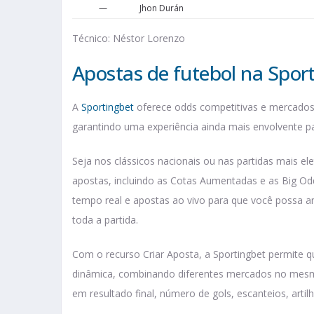
—
Jhon Durán
Técnico: Néstor Lorenzo
Apostas de futebol na Spor
A
Sportingbet
oferece odds competitivas e mercados
garantindo uma experiência ainda mais envolvente pa
Seja nos clássicos nacionais ou nas partidas mais el
apostas, incluindo as Cotas Aumentadas e as Big Odds
tempo real e apostas ao vivo para que você possa a
toda a partida.
Com o recurso Criar Aposta, a Sportingbet permite q
dinâmica, combinando diferentes mercados no mesmo 
em resultado final, número de gols, escanteios, artil