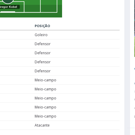
POSIÇÃO
Goleiro
Defensor
Defensor
Defensor
Defensor
Meio-campo
Meio-campo
Meio-campo
Meio-campo
Meio-campo
Atacante