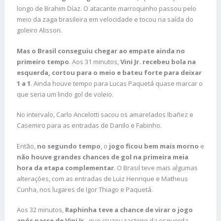
longo de Brahim Díaz. O atacante marroquinho passou pelo
meio da zaga brasileira em velocidade e tocou na saída do
goleiro Alisson.
Mas o Brasil conseguiu chegar ao empate ainda no
primeiro tempo
. Aos 31 minutos,
Vini Jr. recebeu bola na
esquerda, cortou para o meio e bateu forte para deixar
1 a 1
. Ainda houve tempo para Lucas Paquetá quase marcar o
que seria um lindo gol de voleio.
No intervalo, Carlo Ancelotti sacou os amarelados Ibañez e
Casemiro para as entradas de Danilo e Fabinho.
Então,
no segundo tempo
, o
jogo ficou bem mais morno
e
não houve grandes chances de gol na primeira meia
hora da etapa complementar
. O Brasil teve mais algumas
alterações, com as entradas de Luiz Henrique e Matheus
Cunha, nos lugares de Igor Thiago e Paquetá.
Aos 32 minutos,
Raphinha teve a chance de virar o jogo
após passe de Vini Jr.
, que cruzou rasteiro da esquerda,