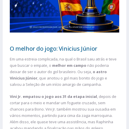
O melhor do jogo: Vinicius Júnior
Em uma estreia complicada, na qual o Brasil saiu atrás e teve
que buscar o empate, o
melhor em campo
não poderia
deixar de ser o autor do gol brasileiro. Ou seja,
o astro
Vinicius Júnior
, que anotou o gol mais bonito do jogo e
salvou a Seleção de um início amargo de campanha.
Vini Jr. empatou o jogo aos 31 da etapa inicial
, depois de
cortar para o meio e mandar um foguete cruzado, sem
chances para Bono. Vini Jr. também mostrou sua ousadia em
vários momentos, partindo para cima da zaga marroquina.
Além disso, ele quase teve uma assistência, mas Raphinha
acabou mandando a finalização nas mãos do goleiro.