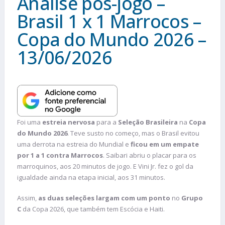
Análise pós-jogo –
Brasil 1 x 1 Marrocos –
Copa do Mundo 2026 –
13/06/2026
Foi uma
estreia nervosa
para a
Seleção Brasileira
na
Copa
do Mundo 2026
. Teve susto no começo, mas o Brasil evitou
uma derrota na estreia do Mundial e
ficou em um empate
por 1 a 1 contra Marrocos
. Saibari abriu o placar para os
marroquinos, aos 20 minutos de jogo. E Vini Jr. fez o gol da
igualdade ainda na etapa inicial, aos 31 minutos.
Assim,
as duas seleções largam com um ponto
no
Grupo
C
da Copa 2026, que também tem Escócia e Haiti.