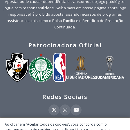
Apostar pode causar dependência e transtornos do jogo patológico.
Jogue com responsabilidade. Saiba mais em nossa página sobre
jogo
responsável
. É proibido apostar usando recursos de programas
assistenciais, tais como o Bolsa Família e o Benefício de Prestação
Continuada.
Patrocinadora Oficial
Redes Sociais
Ao clicar em “Aceitar todos os cookies”, você concorda com o
armazenamento de cookies no seu dispositivo para melhorar a
Este site é operado pela Ventmear Brasil LTDA (CNPJ 52.868.380/0001-84), com