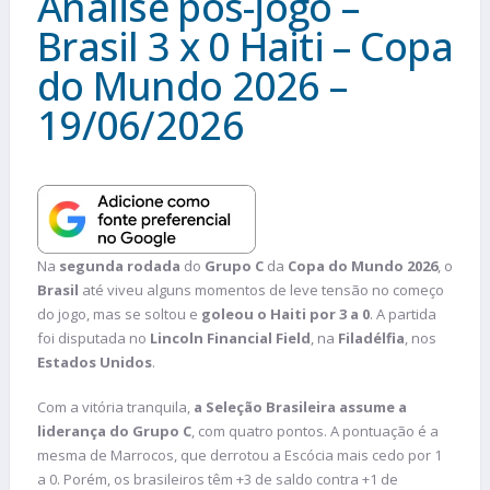
Análise pós-jogo –
Brasil 3 x 0 Haiti – Copa
do Mundo 2026 –
19/06/2026
Na
segunda rodada
do
Grupo C
da
Copa do Mundo 2026
, o
Brasil
até viveu alguns momentos de leve tensão no começo
do jogo, mas se soltou e
goleou o Haiti por 3 a 0
. A partida
foi disputada no
Lincoln Financial Field
, na
Filadélfia
, nos
Estados Unidos
.
Com a vitória tranquila,
a Seleção Brasileira assume a
liderança do Grupo C
, com quatro pontos. A pontuação é a
mesma de Marrocos, que derrotou a Escócia mais cedo por 1
a 0. Porém, os brasileiros têm +3 de saldo contra +1 de