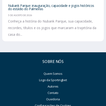
Nubank Parque: inauguração, capacidade e jogos históricos
do estádio do Palmeiras
5 DE AGOSTO DE 2026
Conheça a história do Nubank Parque, sua capacidade,
recordes, títulos e os jogos que marcaram a trajetória da
casa do...
SOBRE NÓS
Quem Somos
Logo da Sportingbet
Autores
Contato
Ouvidoria
Configurações de Cookies