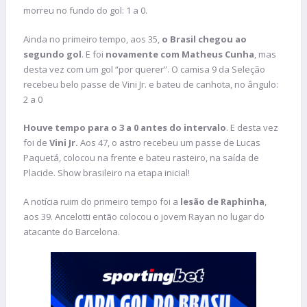
morreu no fundo do gol: 1 a 0.
Ainda no primeiro tempo, aos 35,
o Brasil chegou ao
segundo gol
. E foi
novamente com Matheus Cunha
, mas
desta vez com um gol “por querer”. O camisa 9 da Seleção
recebeu belo passe de Vini Jr. e bateu de canhota, no ângulo:
2 a 0
Houve tempo para o 3 a 0 antes do intervalo
. E desta vez
foi de
Vini Jr.
Aos 47, o astro recebeu um passe de Lucas
Paquetá, colocou na frente e bateu rasteiro, na saída de
Placide. Show brasileiro na etapa inicial!
A notícia ruim do primeiro tempo foi a
lesão de Raphinha
,
aos 39. Ancelotti então colocou o jovem Rayan no lugar do
atacante do Barcelona.