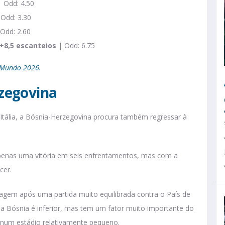
 Odd: 4.50
Odd: 3.30
 Odd: 2.60
+8,5 escanteios
| Odd: 6.75
o Mundo 2026.
zegovina
Itália, a Bósnia-Herzegovina procura também regressar à
apenas uma vitória em seis enfrentamentos, mas com a
cer.
scagem após uma partida muito equilibrada contra o País de
 a Bósnia é inferior, mas tem um fator muito importante do
 num estádio relativamente pequeno.