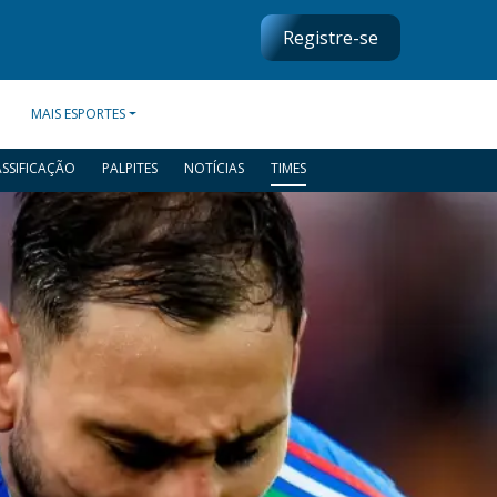
Registre-se
MAIS ESPORTES
ASSIFICAÇÃO
PALPITES
NOTÍCIAS
TIMES