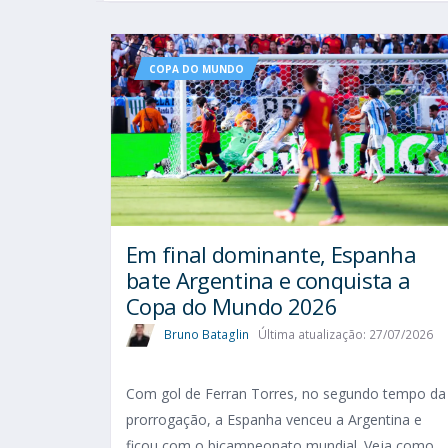
COPA DO MUNDO
Em final dominante, Espanha
bate Argentina e conquista a
Copa do Mundo 2026
Bruno Bataglin
Última atualização: 27/07/2026
Com gol de Ferran Torres, no segundo tempo da
prorrogação, a Espanha venceu a Argentina e
ficou com o bicampeonato mundial. Veja como