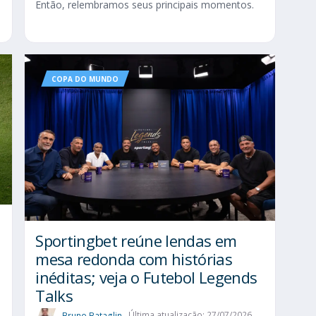
Então, relembramos seus principais momentos.
COPA DO MUNDO
Sportingbet reúne lendas em
mesa redonda com histórias
inéditas; veja o Futebol Legends
Talks
Bruno Bataglin
Última atualização: 27/07/2026