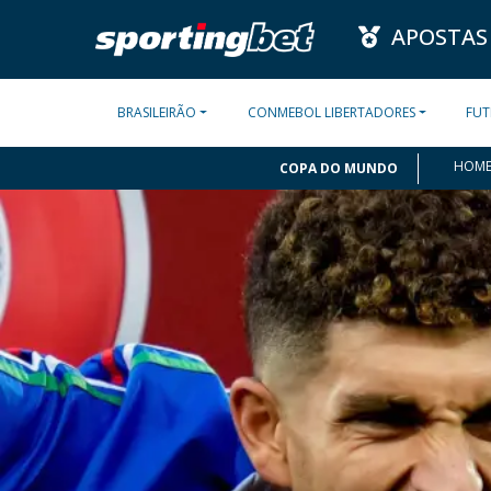
APOSTAS
BRASILEIRÃO
CONMEBOL LIBERTADORES
FUT
HOM
COPA DO MUNDO