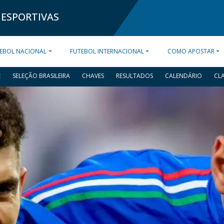
 ESPORTIVAS
EBOL NACIONAL
FUTEBOL INTERNACIONAL
COMO APOSTAR
E
SELEÇÃO BRASILEIRA
CHAVES
RESULTADOS
CALENDÁRIO
CL