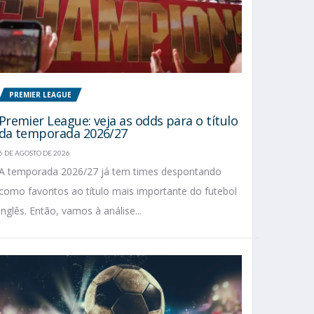
PREMIER LEAGUE
Premier League: veja as odds para o título
da temporada 2026/27
6 DE AGOSTO DE 2026
A temporada 2026/27 já tem times despontando
como favoritos ao título mais importante do futebol
inglês. Então, vamos à análise...