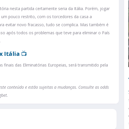
ória nesta partida certamente seria da Itália. Porém, jogar
 um pouco restrito, com os torcedores da casa a
ra evitar novo fracasso, tudo se complica. Mas também é
 isso após todos os problemas que teve para eliminar o País
.
 Itália
📺
s finais das Eliminatórias Europeias, será transmitido pela
te conteúdo e estão sujeitas a mudanças. Consulte as odds
gbet.