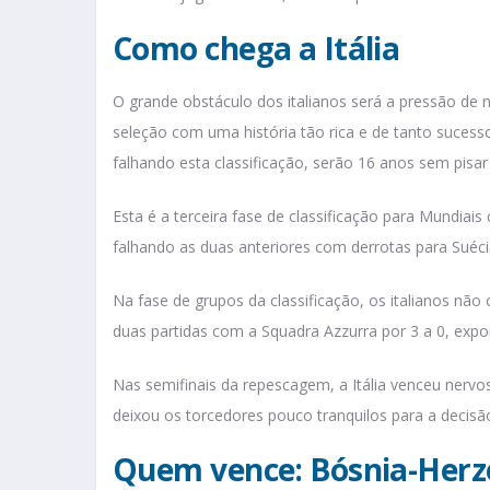
Como chega a Itália
O grande obstáculo dos italianos será a pressão de 
seleção com uma história tão rica e de tanto sucess
falhando esta classificação, serão 16 anos sem pisa
Esta é a terceira fase de classificação para Mundiai
falhando as duas anteriores com derrotas para Suéc
Na fase de grupos da classificação, os italianos nã
duas partidas com a Squadra Azzurra por 3 a 0, expon
Nas semifinais da repescagem, a Itália venceu nerv
deixou os torcedores pouco tranquilos para a decisão
Quem vence: Bósnia-Herze