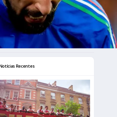
Notícias Recentes