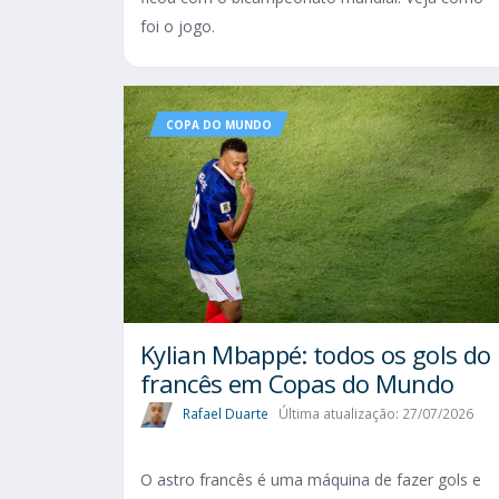
foi o jogo.
COPA DO MUNDO
Kylian Mbappé: todos os gols do
francês em Copas do Mundo
Rafael Duarte
Última atualização: 27/07/2026
O astro francês é uma máquina de fazer gols e