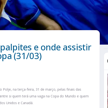
 palpites e onde assistir
pa (31/03)
 Polje, na terça-feira, 31 de março, pelas finais das
em entre si quem terá uma vaga na Copa do Mundo e quem
ados Unidos e Canadá.