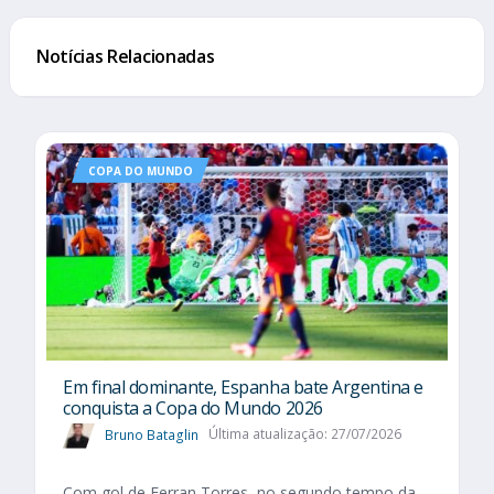
Notícias Relacionadas
COPA DO MUNDO
Em final dominante, Espanha bate Argentina e
conquista a Copa do Mundo 2026
Bruno Bataglin
Última atualização: 27/07/2026
Com gol de Ferran Torres, no segundo tempo da