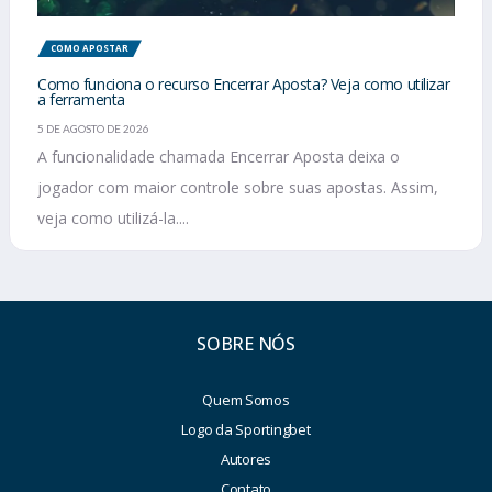
COMO APOSTAR
Como funciona o recurso Encerrar Aposta? Veja como utilizar
a ferramenta
5 DE AGOSTO DE 2026
A funcionalidade chamada Encerrar Aposta deixa o
jogador com maior controle sobre suas apostas. Assim,
veja como utilizá-la....
SOBRE NÓS
Quem Somos
Logo da Sportingbet
Autores
Contato