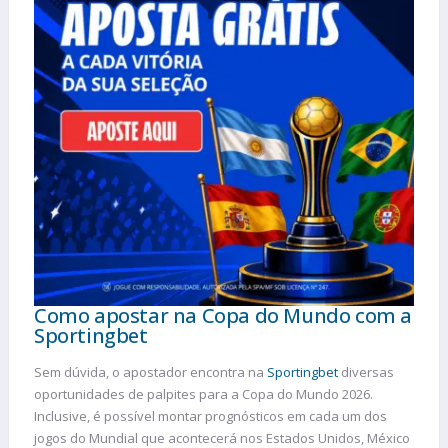
Como apostar na Copa do Mundo com a
Sportingbet
Sem dúvida, o apostador encontra na
Sportingbet
diversas
oportunidades de palpites para a Copa do Mundo 2026.
Inclusive, é possível montar prognósticos em cada um dos
jogos do Mundial que acontecerá nos Estados Unidos, México