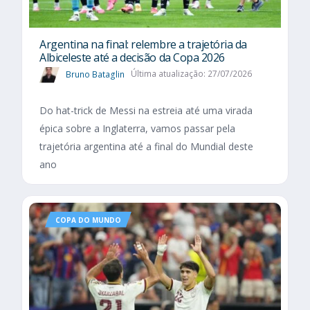
Argentina na final: relembre a trajetória da
Albiceleste até a decisão da Copa 2026
Bruno Bataglin
Última atualização: 27/07/2026
Do hat-trick de Messi na estreia até uma virada
épica sobre a Inglaterra, vamos passar pela
trajetória argentina até a final do Mundial deste
ano
COPA DO MUNDO