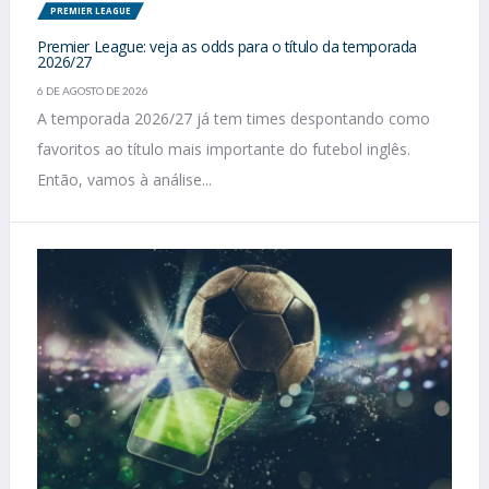
PREMIER LEAGUE
Premier League: veja as odds para o título da temporada
2026/27
6 DE AGOSTO DE 2026
A temporada 2026/27 já tem times despontando como
favoritos ao título mais importante do futebol inglês.
Então, vamos à análise...