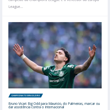
League....
CAMPEONATO BRASILEIRO
Bruno Vicari: Big Odd para Mauricio, do Palmeiras, marcar ou
dar assistência contra o Internacional