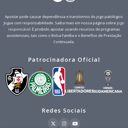
Apostar pode causar dependência e transtornos do jogo patológico.
Jogue com responsabilidade. Saiba mais em nossa página sobre
jogo
responsável
. É proibido apostar usando recursos de programas
assistenciais, tais como o Bolsa Família e o Benefício de Prestação
Continuada.
Patrocinadora Oficial
Redes Sociais