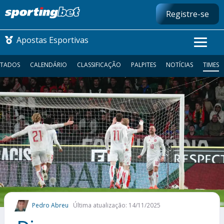
Registre-se
Apostas Esportivas
LTADOS
CALENDÁRIO
CLASSIFICAÇÃO
PALPITES
NOTÍCIAS
TIMES
CONMEBOL LIBERTADORES
FUTEBOL NACIONAL
FUTEBOL INTERNACIONAL
COMO APOSTAR
MAIS ESPORTES
Pedro Abreu
Última atualização: 14/11/2025