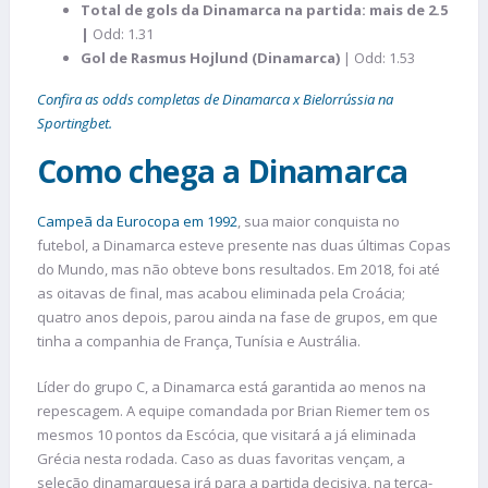
Total de gols da Dinamarca na partida: mais de 2.5
|
Odd: 1.31
Gol de Rasmus Hojlund (Dinamarca)
| Odd: 1.53
Confira as odds completas de Dinamarca x Bielorrússia na
Sportingbet.
Como chega a Dinamarca
Campeã da Eurocopa em 1992
, sua maior conquista no
futebol, a Dinamarca esteve presente nas duas últimas Copas
do Mundo, mas não obteve bons resultados. Em 2018, foi até
as oitavas de final, mas acabou eliminada pela Croácia;
quatro anos depois, parou ainda na fase de grupos, em que
tinha a companhia de França, Tunísia e Austrália.
Líder do grupo C, a Dinamarca está garantida ao menos na
repescagem. A equipe comandada por Brian Riemer tem os
mesmos 10 pontos da Escócia, que visitará a já eliminada
Grécia nesta rodada. Caso as duas favoritas vençam, a
seleção dinamarquesa irá para a partida decisiva, na terça-