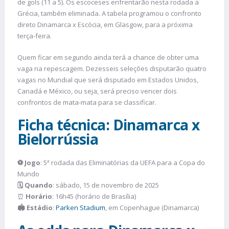
de gols (11 a 5). Os escoceses enfrentarão nesta rodada a
Grécia, também eliminada. A tabela programou o confronto
direto Dinamarca x Escócia, em Glasgow, para a próxima
terça-feira.
Quem ficar em segundo ainda terá a chance de obter uma
vaga na repescagem. Dezesseis seleções disputarão quatro
vagas no Mundial que será disputado em Estados Unidos,
Canadá e México, ou seja, será preciso vencer dois
confrontos de mata-mata para se classificar.
Ficha técnica: Dinamarca x
Bielorrússia
⚽
Jogo
: 5ª rodada das Eliminatórias da UEFA para a Copa do
Mundo
🗓️
Quando
: sábado, 15 de novembro de 2025
⏰
Horário
: 16h45 (horário de Brasília)
🏟️
Estádio
:
Parken Stadium
, em Copenhague (Dinamarca)