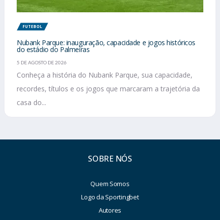
FUTEBOL
Nubank Parque: inauguração, capacidade e jogos históricos
do estádio do Palmeiras
5 DE AGOSTO DE 2026
Conheça a história do Nubank Parque, sua capacidade,
recordes, títulos e os jogos que marcaram a trajetória da
casa do...
SOBRE NÓS
Quem Somos
Logo da Sportingbet
Autores