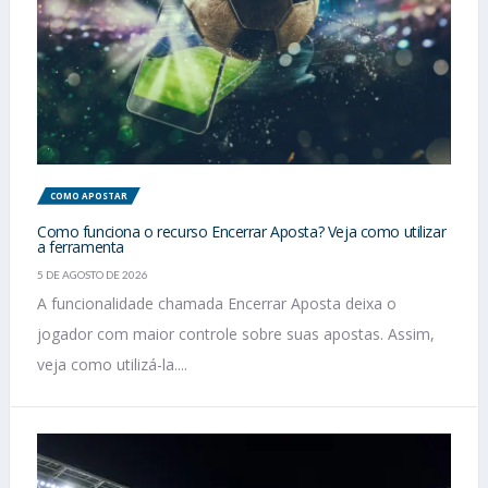
COMO APOSTAR
Como funciona o recurso Encerrar Aposta? Veja como utilizar
a ferramenta
5 DE AGOSTO DE 2026
A funcionalidade chamada Encerrar Aposta deixa o
jogador com maior controle sobre suas apostas. Assim,
veja como utilizá-la....