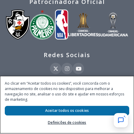
Patrocinadora Oficial
Redes Sociais
Ao clicar em “Aceitar todos os cookies”, você concorda com o
armazenamento de cookies no seu dispositivo para melhorar a
Este site é operado pela Ventmear Brasil LTDA (CNPJ 52.868.380/0001-84), com
navegação no site, analisar o uso do site e ajudar em nossos esforços
endereço na Avenida Brigadeiro Faria Lima, nº 4.055, 3º andar, Itaim Bibi, no
de marketing.
Município de São Paulo, Estado de São Paulo, CEP 04538-133, Brasil - empresa
autorizada a operar apostas de quota fixa em todo território nacional pela
Aceitar todos os cookies
Secretaria de Prêmios e Apostas do Ministério da Fazenda, conforme Portaria nº
247, de 07.02.2025, publicada no DOU em 11.2.2025.
Definições de cookies