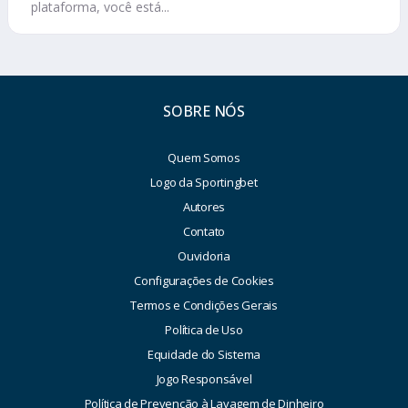
plataforma, você está...
SOBRE NÓS
Quem Somos
Logo da Sportingbet
Autores
Contato
Ouvidoria
Configurações de Cookies
Termos e Condições Gerais
Política de Uso
Equidade do Sistema
Jogo Responsável
Política de Prevenção à Lavagem de Dinheiro