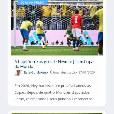
COPA DO MUNDO
A trajetória e os gols de Neymar Jr. em Copas
do Mundo
Estevão Maximo
Última atualização: 27/07/2026
Em 2026, Neymar disse um provável adeus às
Copas, depois de quatro Mundiais disputados.
Então, relembramos seus principais momentos.