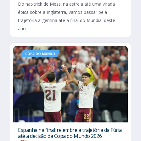
Do hat-trick de Messi na estreia até uma virada
épica sobre a Inglaterra, vamos passar pela
trajetória argentina até a final do Mundial deste
ano
COPA DO MUNDO
Espanha na final: relembre a trajetória da Fúria
até a decisão da Copa do Mundo 2026