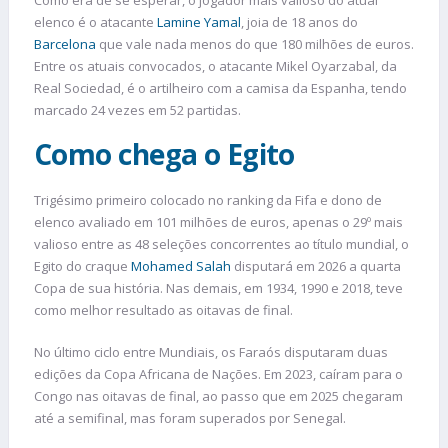
elenco é o atacante
Lamine Yamal
, joia de 18 anos do
Barcelona
que vale nada menos do que 180 milhões de euros.
Entre os atuais convocados, o atacante Mikel Oyarzabal, da
Real Sociedad, é o artilheiro com a camisa da Espanha, tendo
marcado 24 vezes em 52 partidas.
Como chega o Egito
Trigésimo primeiro colocado no ranking da Fifa e dono de
elenco avaliado em 101 milhões de euros, apenas o 29º mais
valioso entre as 48 seleções concorrentes ao título mundial, o
Egito do craque
Mohamed Salah
disputará em 2026 a quarta
Copa de sua história. Nas demais, em 1934, 1990 e 2018, teve
como melhor resultado as oitavas de final.
No último ciclo entre Mundiais, os Faraós disputaram duas
edições da Copa Africana de Nações. Em 2023, caíram para o
Congo nas oitavas de final, ao passo que em 2025 chegaram
até a semifinal, mas foram superados por Senegal.