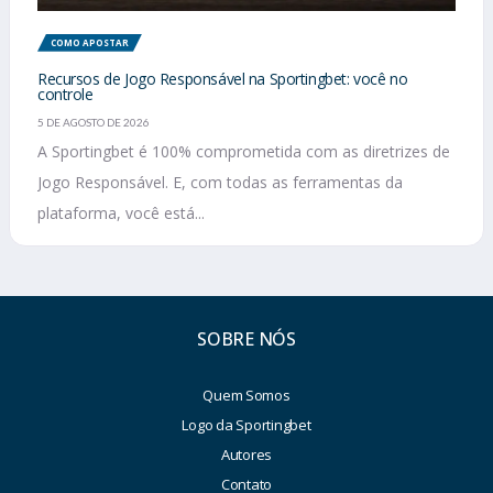
COMO APOSTAR
Recursos de Jogo Responsável na Sportingbet: você no
controle
5 DE AGOSTO DE 2026
A Sportingbet é 100% comprometida com as diretrizes de
Jogo Responsável. E, com todas as ferramentas da
plataforma, você está...
SOBRE NÓS
Quem Somos
Logo da Sportingbet
Autores
Contato