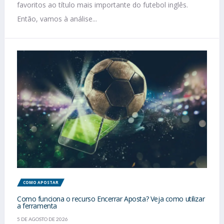
favoritos ao título mais importante do futebol inglês.
Então, vamos à análise...
COMO APOSTAR
Como funciona o recurso Encerrar Aposta? Veja como utilizar
a ferramenta
5 DE AGOSTO DE 2026