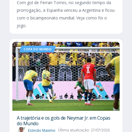
Com gol de Ferran Torres, no segundo tempo da
prorrogação, a Espanha venceu a Argentina e ficou
com o bicampeonato mundial. Veja como foi o
jogo.
COPA DO MUNDO
A trajetória e os gols de Neymar Jr. em Copas
do Mundo
Estevão Maximo
Última atualização: 27/07/2026