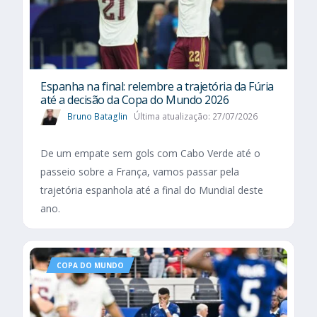
Espanha na final: relembre a trajetória da Fúria
até a decisão da Copa do Mundo 2026
Bruno Bataglin
Última atualização: 27/07/2026
De um empate sem gols com Cabo Verde até o
passeio sobre a França, vamos passar pela
trajetória espanhola até a final do Mundial deste
ano.
COPA DO MUNDO