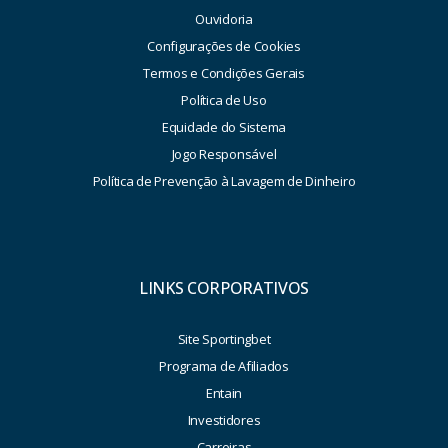
Ouvidoria
Configurações de Cookies
Termos e Condições Gerais
Política de Uso
Equidade do Sistema
Jogo Responsável
Política de Prevenção à Lavagem de Dinheiro
LINKS CORPORATIVOS
Site Sportingbet
Programa de Afiliados
Entain
Investidores
Carreiras