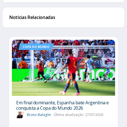
Notícias Relacionadas
COPA DO MUNDO
Em final dominante, Espanha bate Argentina e
conquista a Copa do Mundo 2026
Bruno Bataglin
Última atualização: 27/07/2026