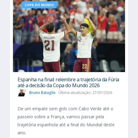
COPA DO MUNDO
Espanha na final: relembre a trajetória da Fúria
até a decisão da Copa do Mundo 2026
Bruno Bataglin
Última atualização: 27/07/2026
De um empate sem gols com Cabo Verde até o
passeio sobre a França, vamos passar pela
trajetória espanhola até a final do Mundial deste
ano.