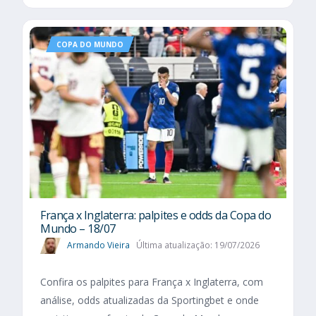
COPA DO MUNDO
França x Inglaterra: palpites e odds da Copa do
Mundo – 18/07
Armando Vieira
Última atualização: 19/07/2026
Confira os palpites para França x Inglaterra, com
análise, odds atualizadas da Sportingbet e onde