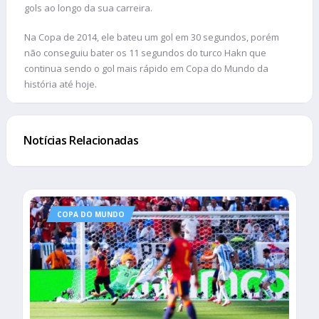
gols ao longo da sua carreira.
Na Copa de 2014, ele bateu um gol em 30 segundos, porém
não conseguiu bater os 11 segundos do turco Hakn que
continua sendo o gol mais rápido em Copa do Mundo da
história até hoje.
Notícias Relacionadas
COPA DO MUNDO