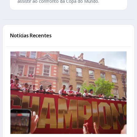
assistir ao confronto da Copa do Mundo.
Notícias Recentes