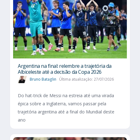
Argentina na final: relembre a trajetória da
Albiceleste até a decisão da Copa 2026
Bruno Bataglin
Última atualização: 27/07/2026
Do hat-trick de Messi na estreia até uma virada
épica sobre a Inglaterra, vamos passar pela
trajetória argentina até a final do Mundial deste
ano