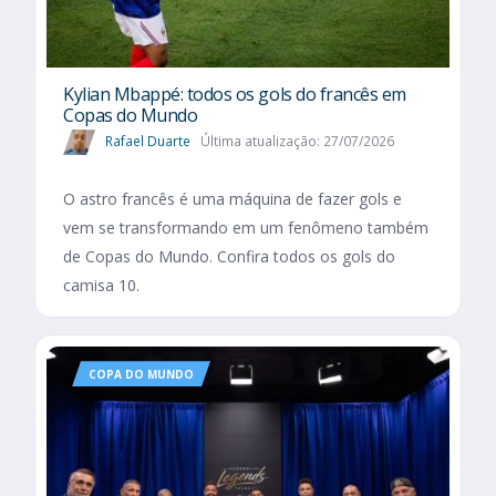
Kylian Mbappé: todos os gols do francês em
Copas do Mundo
Rafael Duarte
Última atualização: 27/07/2026
O astro francês é uma máquina de fazer gols e
vem se transformando em um fenômeno também
de Copas do Mundo. Confira todos os gols do
camisa 10.
COPA DO MUNDO