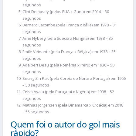
segundos
Clint Dempsey (pelos EUA x Gana) em 2014 – 30
segundos
Bernard Lacombe (pela França x Itália) em 1978 – 31
segundos
Arne Nyberg (pela Suécia x Hungria) em 1938 – 35
segundos
Emile Veinante (pela França x Bélgica) em 1938 – 35
segundos
Adalbert Desu (pela Romênia x Peru) em 1930 – 50
segundos
Seung Zin Pak (pela Coreia do Norte x Portugal) em 1966
– 50 segundos
Celso Ayala (pelo Paraguai x Nigéria) em 1998 – 52
segundos
Mathias Jorgensen (pela Dinamarca x Croácia) em 2018
– 55 segundos
Quem foi o autor do gol mais
rápido?