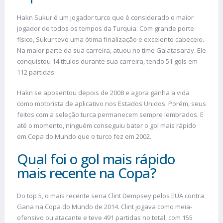
Hakn Sukur é um jogador turco que é considerado o maior
jogador de todos os tempos da Turquia. Com grande porte
físico, Sukur teve uma ótima finalização e excelente cabeceio.
Na maior parte da sua carreira, atuou no time Galatasaray. Ele
conquistou 14 títulos durante sua carreira, tendo 51 gols em
112 partidas.
Hakn se aposentou depois de 2008 e agora ganha a vida
como motorista de aplicativo nos Estados Unidos. Porém, seus
feitos com a seleção turca permanecem sempre lembrados. E
até o momento, ninguém conseguiu bater o gol mais rápido
em Copa do Mundo que o turco fez em 2002.
Qual foi o gol mais rápido
mais recente na Copa?
Do top 5, o mais recente seria Clint Dempsey pelos EUA contra
Gana na Copa do Mundo de 2014. Clint jogava como meia-
ofensivo ou atacante e teve 491 partidas no total, com 155