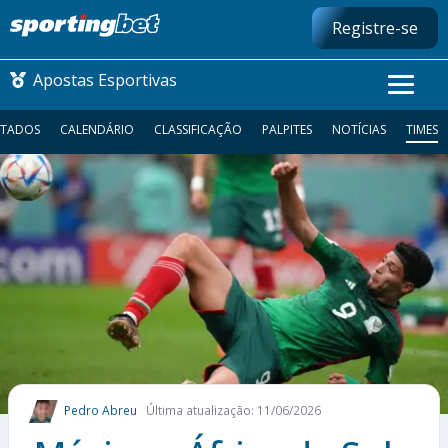
Registre-se
Apostas Esportivas
LTADOS
CALENDÁRIO
CLASSIFICAÇÃO
PALPITES
NOTÍCIAS
TIMES
CONMEBOL LIBERTADORES
FUTEBOL NACIONAL
FUTEBOL INTERNACIONAL
COMO APOSTAR
MAIS ESPORTES
Pedro Abreu
Última atualização: 11/06/2026