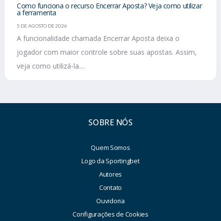
Como funciona o recurso Encerrar Aposta? Veja como utilizar
a ferramenta
5 DE AGOSTO DE 2026
A funcionalidade chamada Encerrar Aposta deixa o
jogador com maior controle sobre suas apostas. Assim,
veja como utilizá-la....
SOBRE NÓS
Quem Somos
Logo da Sportingbet
Autores
Contato
Ouvidoria
Configurações de Cookies