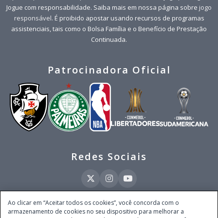
Jogue com responsabilidade. Saiba mais em nossa página sobre
jogo
responsável
. É proibido apostar usando recursos de programas
assistenciais, tais como o Bolsa Família e o Benefício de Prestação
Continuada.
Patrocinadora Oficial
Redes Sociais
Ao clicar em “Aceitar todos os cookies”, você concorda com o
armazenamento de cookies no seu dispositivo para melhorar a
Este site é operado pela Ventmear Brasil LTDA (CNPJ 52.868.380/0001-84), com