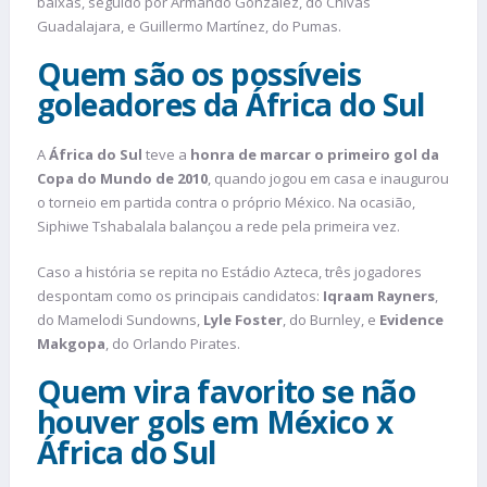
baixas, seguido por Armando González, do Chivas
Guadalajara, e Guillermo Martínez, do Pumas.
Quem são os possíveis
goleadores da África do Sul
A
África do Sul
teve a
honra de marcar o primeiro gol da
Copa do Mundo de 2010
, quando jogou em casa e inaugurou
o torneio em partida contra o próprio México. Na ocasião,
Siphiwe Tshabalala balançou a rede pela primeira vez.
Caso a história se repita no Estádio Azteca, três jogadores
despontam como os principais candidatos:
Iqraam Rayners
,
do Mamelodi Sundowns,
Lyle Foster
, do Burnley, e
Evidence
Makgopa
, do Orlando Pirates.
Quem vira favorito se não
houver gols em México x
África do Sul