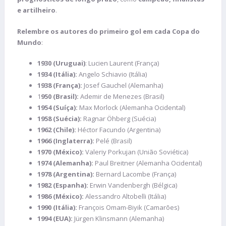
e artilheiro
.
Relembre os autores do primeiro gol em cada Copa do
Mundo
:
1930 (Uruguai)
: Lucien Laurent (França)
1934 (Itália):
Angelo Schiavio (Itália)
1938 (França):
Josef Gauchel (Alemanha)
1
950 (Brasil):
Ademir de Menezes (Brasil)
1954 (Suíça):
Max Morlock (Alemanha Ocidental)
1958 (Suécia):
Ragnar Öhberg (Suécia)
1962 (Chile):
Héctor Facundo (Argentina)
1966 (Inglaterra):
Pelé (Brasil)
1970 (México):
Valeriy Porkujan (União Soviética)
1974 (Alemanha):
Paul Breitner (Alemanha Ocidental)
1978 (Argentina):
Bernard Lacombe (França)
1982 (Espanha):
Erwin Vandenbergh (Bélgica)
1986 (México):
Alessandro Altobelli (Itália)
1990 (Itália):
François Omam-Biyik (Camarões)
1994 (EUA):
Jürgen Klinsmann (Alemanha)