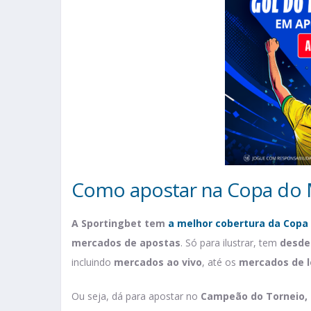
Como apostar na Copa do 
A Sportingbet tem
a melhor cobertura da Copa
mercados de apostas
. Só para ilustrar, tem
desde 
incluindo
mercados ao vivo
, até os
mercados de 
Ou seja, dá para apostar no
Campeão do Torneio, no