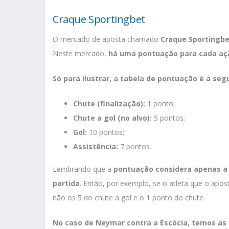
Craque Sportingbet
O mercado de aposta chamado
Craque Sportingb
Neste mercado,
há uma pontuação para cada aç
Só para ilustrar, a tabela de pontuação é a seg
Chute (finalização):
1 ponto;
Chute a gol (no alvo):
5 pontos;
Gol:
10 pontos;
Assistência:
7 pontos.
Lembrando que a
pontuação considera apenas a 
partida
. Então, por exemplo, se o atleta que o apo
não os 5 do chute a gol e o 1 ponto do chute.
No caso de Neymar contra a Escócia, temos as 