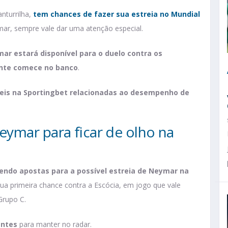
anturrilha,
tem chances de fazer sua estreia no Mundial
ar, sempre vale dar uma atenção especial.
mar estará disponível para o duelo contra os
ante comece no banco
.
veis na Sportingbet relacionadas ao desempenho de
ymar para ficar de olho na
cendo apostas para a possível estreia de Neymar na
 sua primeira chance contra a Escócia, em jogo que vale
Grupo C.
antes
para manter no radar.