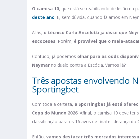
O camisa 10
, que está se reabilitando de lesão na p
deste ano
. E, sem dúvida, quando falamos em Neym
Aliás,
o técnico Carlo Ancelotti já disse que Ney
escoceses
. Porém,
é provável que o meia-atac
Contudo, já podemos
olhar para as odds disponí
Neymar
no duelo contra a Escócia. Vamos lá?
Três apostas envolvendo Ne
Sportingbet
Com toda a certeza,
a Sportingbet já está ofere
Copa do Mundo 2026
. Afinal, o camisa 10 deve ter
classificação para os 16 avos de final e liderança do 
Então,
vamos destacar três mercados interess