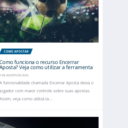
COMO APOSTAR
Como funciona o recurso Encerrar
Aposta? Veja como utilizar a ferramenta
5 DE AGOSTO DE 2026
A funcionalidade chamada Encerrar Aposta deixa o
jogador com maior controle sobre suas apostas.
Assim, veja como utilizá-la....