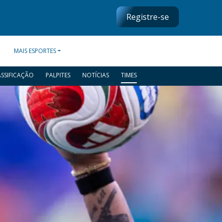
Registre-se
MAIS ESPORTES
ASSIFICAÇÃO
PALPITES
NOTÍCIAS
TIMES