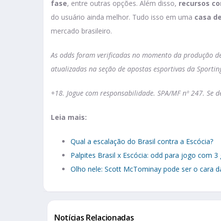
fase
, entre outras opções. Além disso,
recursos co
do usuário ainda melhor. Tudo isso em uma
casa d
mercado brasileiro.
As odds foram verificadas no momento da produção des
atualizadas na seção de apostas esportivas da Sportin
+18. Jogue com responsabilidade. SPA/MF nº 247. Se de
Leia mais:
Qual a escalação do Brasil contra a Escócia?
Palpites Brasil x Escócia: odd para jogo com 3
Olho nele: Scott McTominay pode ser o cara da
Notícias Relacionadas