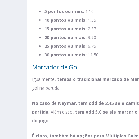
5 pontos ou mais:
1.16
10 pontos ou mais:
1.55
15 pontos ou mais:
2.37
20 pontos ou mais:
3.90
25 pontos ou mais:
6.75
30 pontos ou mais:
11.50
Marcador de Gol
Igualmente,
temos o tradicional mercado de Mar
gol na partida.
No caso de Neymar, tem odd de 2.45 se o cami
partida
. Além disso,
tem odd 5.0 se ele marcar o 
do jogo
.
É claro, também há opções para Múltiplos Gols: