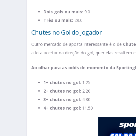
Dois gols ou mais:
9.0
Três ou mais:
29.0
Chutes no Gol do Jogador
Outro mercado de aposta interessante é o de
Chute
atleta acertar na direção do gol, quer elas resultem
Ao olhar para as odds de momento da Sporting
1+ chutes no gol:
1.25
2+ chutes no gol:
2.20
3+ chutes no gol:
4.80
4+ chutes no gol:
11.50