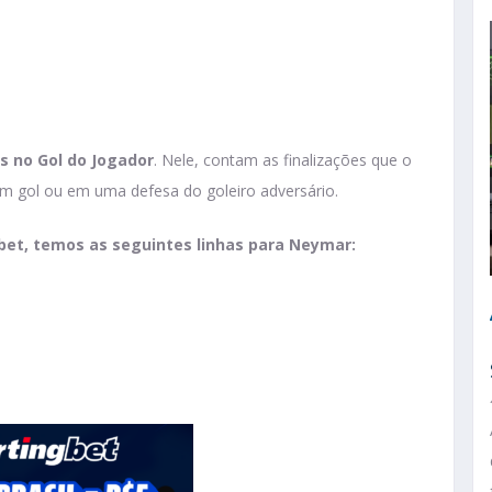
s no Gol do Jogador
. Nele, contam as finalizações que o
 em gol ou em uma defesa do goleiro adversário.
bet, temos as seguintes linhas para Neymar: