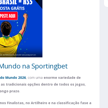
Mundo na Sportingbet
 do Mundo 2026
, com uma
enorme variedade de
as tradicionais opções dentro de todos os jogos
,
longo prazo
.
s Finalistas, no Artilheiro e na classificação fase a